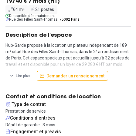
19740 € / mois (HT)
64 m²
21 postes
Disponible dès maintenant
Rue des Filles Saint-Thomas,
75002 Paris
Description de l'espace
Hub-Garde propose à la location un plateau indépendant de 189
m² situé Rue des Filles Saint-Thomas, dans le 2ᵉ arrondissement
de Paris. Cet espace spacieux peut accueillir jusqu'à 32 postes de
travail et est disponible pour un loyer de 29 280 € HT par mois.
Demander un renseignement
Lire plus
Le bureau est équipé de services haut de gamme pour assurer
votre confort et votre efficacité : gestion du courrier, domiciliation,
ascenseur, thé et café à volonté, service de ménage inclus,
climatisation et chauffage, bulle téléphonique, Internet haut débit
Contrat et conditions de location
et parking à vélo.
Type de contrat
Prestation de service
Les espaces communs incluent une salle à manger conviviale,
Conditions d'entrées
une cuisine équipée, un espace détente, une cafétéria, une salle
Dépôt de garantie : 3 mois
de sport et 6 salles de réunion pour organiser vos rendez-vous
Engagement et préavis
professionnels et réunions d'équipe.