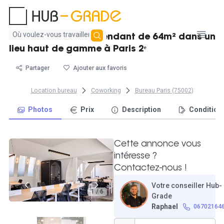
Aucun
Grand bureau indépendant de 64m² dans un
résultat
lieu haut de gamme à Paris 2ᵉ
trouvé
Partager
Ajouter aux favoris
Location bureau
Coworking
Bureau Paris (75002)
Photos
Prix
Description
Condition
Cette annonce vous
intéresse ?
Contactez-nous !
Votre conseiller Hub-
1 / 6
Grade
Raphael
06702164