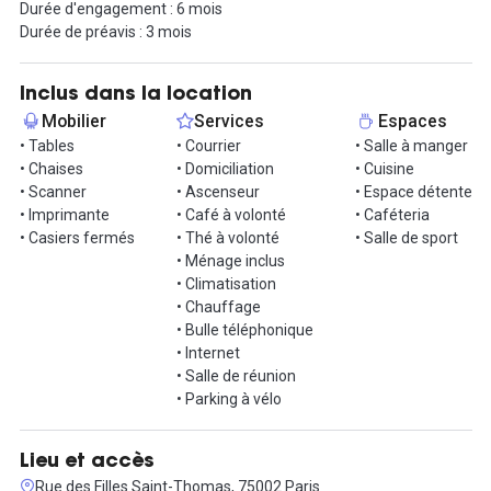
Durée d'engagement : 6 mois
Durée de préavis : 3 mois
Le bureau bénéficie d'une excellente accessibilité grâce à
plusieurs stations de métro et de bus à proximité :
Métro : Bourse (ligne 3), Quatre-Septembre (ligne 3), et
Inclus dans la location
Pyramides (lignes 7 et 14).
Mobilier
Services
Espaces
RER : Auber (RER A) accessible en environ 10 minutes à pied.
• Tables
• Courrier
• Salle à manger
Bus : Lignes 20, 29, 39, 67, 74, 85.
• Chaises
• Domiciliation
• Cuisine
Vélib' : Stations de vélos en libre-service à proximité.
• Scanner
• Ascenseur
• Espace détente
• Imprimante
• Café à volonté
• Caféteria
Cet emplacement stratégique vous garantit une accessibilité
• Casiers fermés
• Thé à volonté
• Salle de sport
optimale et un cadre de travail agréable.
• Ménage inclus
• Climatisation
Pour plus d'informations ou pour organiser une visite, n'hésitez
• Chauffage
pas à contacter votre agent immobilier Hub-Grade !
• Bulle téléphonique
• Internet
• Salle de réunion
• Parking à vélo
Lieu et accès
Rue des Filles Saint-Thomas, 75002 Paris