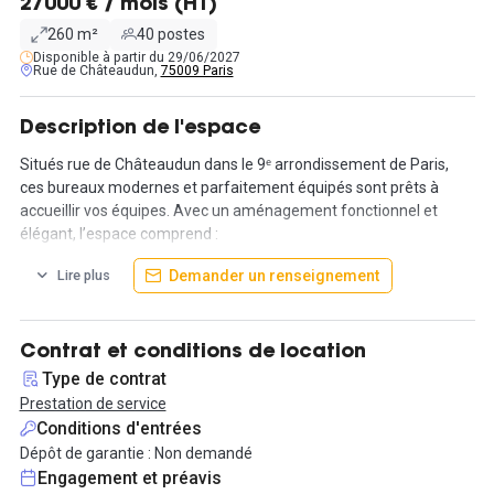
27000 € / mois (HT)
260 m²
40 postes
Disponible à partir du 29/06/2027
Rue de Châteaudun,
75009 Paris
Description de l'espace
Situés rue de Châteaudun dans le 9ᵉ arrondissement de Paris,
ces bureaux modernes et parfaitement équipés sont prêts à
accueillir vos équipes. Avec un aménagement fonctionnel et
élégant, l’espace comprend :
- 4 salles de réunion : 2 salles pour 7 personnes, 1 salle pour 4
Demander un renseignement
Lire plus
personnes, 1 salle pour 8 personnes, 3 phoneboxes pour des
appels ou réunions confidentiels
Les espaces communs incluent également une kitchenette et
Contrat et conditions de location
une cuisine entièrement équipée, idéales pour vos pauses ou vos
Type de contrat
déjeuners sur place.
Prestation de service
Conditions d'entrées
Les bureaux sont livrés avec des prestations haut de gamme
Dépôt de garantie : Non demandé
pour assurer votre confort et celui de vos équipes :
Engagement et préavis
- Wifi performant