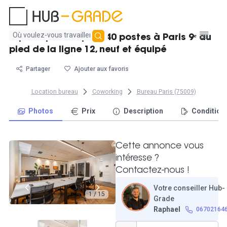
Aucun
Espace privatif pour 40 postes à Paris 9ᵉ au
résultat
pied de la ligne 12, neuf et équipé
trouvé
Partager
Ajouter aux favoris
Location bureau
Coworking
Bureau Paris (75009)
Photos
Prix
Description
Condition
Cette annonce vous
intéresse ?
Contactez-nous !
Votre conseiller Hub-
1 / 15
Grade
Raphael
06702164