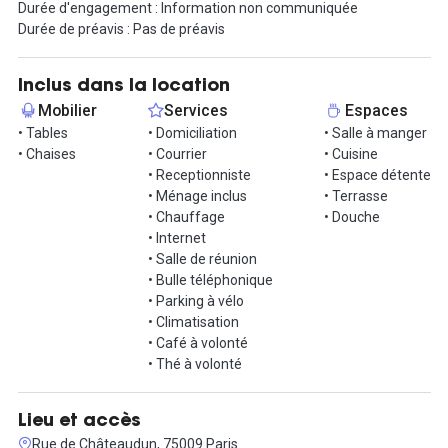
Durée d'engagement : Information non communiquée
- Ménage régulier
Durée de préavis : Pas de préavis
- Accueil professionnel
- Terrasse pour vous détendre ou travailler en extérieur
- Parking vélo et douche pour les collaborateurs se déplaçant à
Inclus dans la location
vélo
Mobilier
Services
Espaces
- 6 phoneboxes au total (3 à chaque étage) pour encore plus de
• Tables
• Domiciliation
• Salle à manger
flexibilité
• Chaises
• Courrier
• Cuisine
• Receptionniste
• Espace détente
Les locaux sont disponibles immédiatement pour une installation
• Ménage inclus
• Terrasse
rapide et sans contraintes.
• Chauffage
• Douche
• Internet
Idéalement situés à proximité de plusieurs stations de métro, les
• Salle de réunion
bureaux offrent une excellente accessibilité :
• Bulle téléphonique
- 1 minute à pied de Notre-Dame-de-Lorette (ligne 12)
• Parking à vélo
- 5 minutes à pied de Le Peletier (ligne 7)
• Climatisation
- 10 minutes à pied de Chaussée d’Antin (lignes 7, 8 et 9)
• Café à volonté
• Thé à volonté
Offrez à vos équipes un cadre de travail central, moderne et
parfaitement équipé.
Lieu et accès
Contactez-nous dès maintenant pour plus d’informations ou pour
Rue de Châteaudun, 75009 Paris