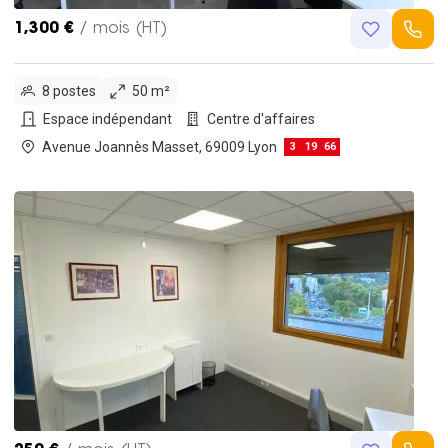
1,300 €
/ mois (HT)
8 postes
50 m²
Espace indépendant
Centre d'affaires
Avenue Joannès Masset, 69009 Lyon
3
19
66