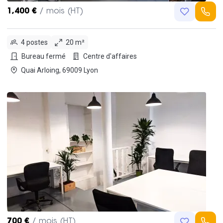
1,400 €
/ mois (HT)
4 postes
20 m²
Bureau fermé
Centre d'affaires
Quai Arloing, 69009 Lyon
700 €
/ mois (HT)