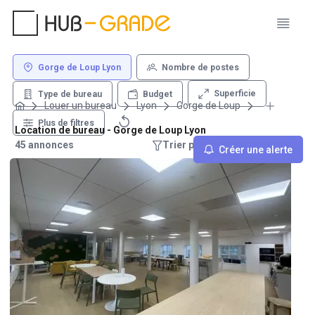
Gorge de Loup Lyon
Nombre de postes
Superficie
Type de bureau
Budget
Louer un bureau
Lyon
Gorge de Loup
Plus de filtres
Location de bureau - Gorge de Loup Lyon
45 annonces
Trier par : Recommandations
Créer une alerte