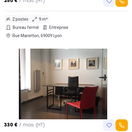
250 €
/ mois (HT)
2 postes
9 m²
Bureau fermé
Entreprise
Rue Marietton, 69009 Lyon
330 €
/ mois (HT)