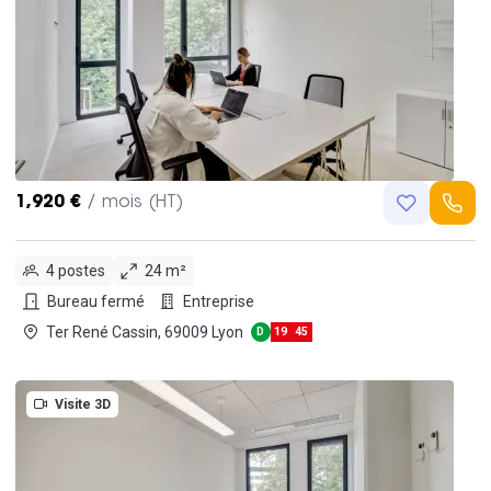
1,920 €
/ mois (HT)
4 postes
24 m²
Bureau fermé
Entreprise
Ter René Cassin, 69009 Lyon
D
19
45
Visite 3D