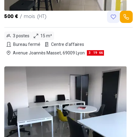
500 €
/ mois (HT)
3 postes
15 m²
Bureau fermé
Centre d'affaires
Avenue Joannès Masset, 69009 Lyon
3
19
66