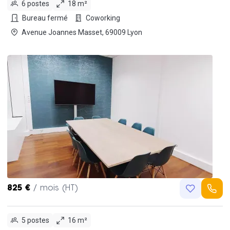
6 postes
18 m²
Bureau fermé
Coworking
Avenue Joannes Masset, 69009 Lyon
825 €
/ mois (HT)
5 postes
16 m²