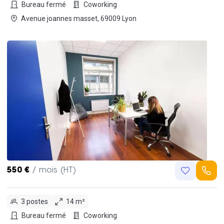
Bureau fermé
Coworking
Avenue joannes masset, 69009 Lyon
550 €
/ mois (HT)
3 postes
14 m²
Bureau fermé
Coworking