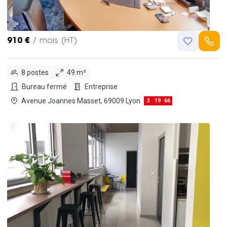
910 €
/ mois (HT)
8 postes
49 m²
Bureau fermé
Entreprise
Avenue Joannes Masset, 69009 Lyon
3
19
66