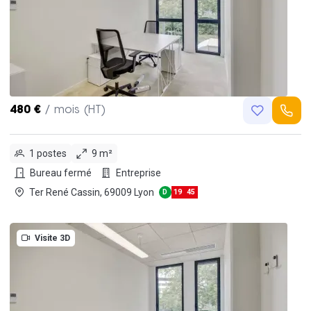
480 €
/ mois (HT)
1 postes
9 m²
Bureau fermé
Entreprise
Ter René Cassin, 69009 Lyon
D
19
45
Visite 3D