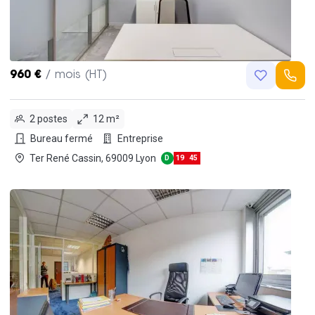
960 €
/ mois (HT)
2 postes
12 m²
Bureau fermé
Entreprise
Ter René Cassin, 69009 Lyon
D
19
45