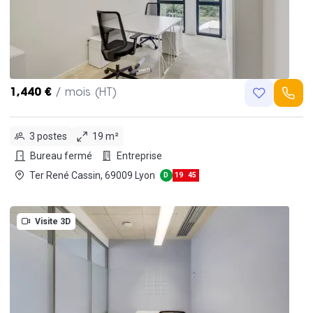
1,440 €
/ mois (HT)
3 postes
19 m²
Bureau fermé
Entreprise
Ter René Cassin, 69009 Lyon
D
19
45
Visite 3D