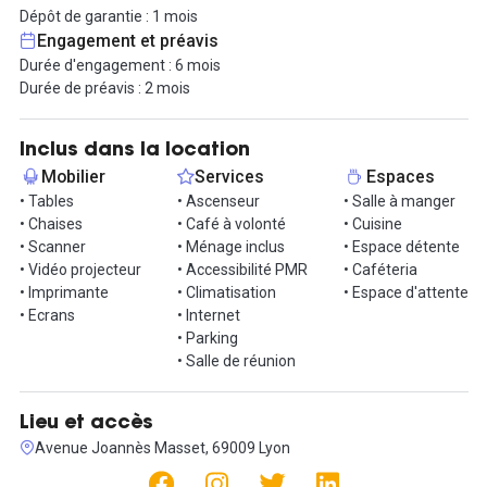
service avec une capacité allant de 4 à 16 personnes, idéales pour
Dépôt de garantie : 1 mois
des brainstormings, des formations ou des rencontres clients.
Engagement et préavis
Ainsi que de quatre phoneboxes qui sont à votre disposition pour
Durée d'engagement : 6 mois
passer des appels en toute tranquillité. Un studio photo est
Durée de préavis : 2 mois
également à votre disposition au sein de l'espace, idéal pour créer
du contenu et développer vos réseaux sociaux.
Inclus dans la location
Parmi les avantages supplémentaires, vous profiterez d’une
Mobilier
Services
Espaces
cuisine entièrement équipée avec frigo, micro-ondes, machine à
• Tables
• Ascenseur
• Salle à manger
café, bouilloire et même une machine à panini. L’accès à Internet
• Chaises
• Café à volonté
• Cuisine
est performant et stable pour vous permettre de rester connecté
• Scanner
• Ménage inclus
• Espace détente
en toutes circonstances. Le ménage est inclus pour garantir des
• Vidéo projecteur
• Accessibilité PMR
• Caféteria
espaces toujours impeccables, et un parking est disponible en
• Imprimante
• Climatisation
• Espace d'attente
option pour faciliter vos déplacements. La sécurité et
• Ecrans
• Internet
l’accessibilité sont assurées par un système d’entrée avec badge
• Parking
magnétique.
• Salle de réunion
Le tarif pour cet espace est de 7 500€ HT par mois. Vous pouvez
aménager votre espace sur mesure en fonction de vos besoins
Lieu et accès
spécifiques. Louez dès 6 mois avec des options flexibles qui
Avenue Joannès Masset, 69009 Lyon
s’adaptent à votre projet.