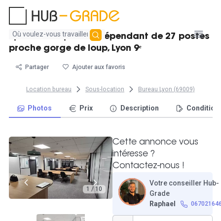
Aucun
Spacieux espace indépendant de 27 postes
résultat
proche gorge de loup, Lyon 9ᵉ
trouvé
Partager
Ajouter aux favoris
Location bureau
Sous-location
Bureau Lyon (69009)
Photos
Prix
Description
Condition
Cette annonce vous
intéresse ?
Contactez-nous !
Votre conseiller Hub-
1 / 10
Grade
Raphael
06702164