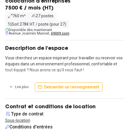
colocation d'entreprises
7500 € / mois (HT)
760 m²
27 postes
Soit 278€ HT / poste (pour 27)
Disponible dès maintenant
Avenue Joannès Masset,
69009 Lyon
Description de l'espace
Vous cherchez un espace inspirant pour travailler ou recevoir vos
équipes dans un environnement professionnel, confortable et
tout équipé ? Nous avons ce qu'il vous faut !
Idéal pour startups ou petites entreprises en quête de flexibilité et
Demander un renseignement
Lire plus
de praticité, cet espace indépendant de 760m² comprend 27
postes de travail répartis en plusieurs espaces. L'espace est
composé de deux bureaux fermés pouvant accueillir entre 2 et 4
personnes offrent une intimité optimale, tandis que trois benchs
Contrat et conditions de location
de 6 places constituent des espaces collaboratifs parfaits pour
Type de contrat
vos équipes.
Sous-location
Vous disposerez également de six salles de réunion en libre-
Conditions d'entrées