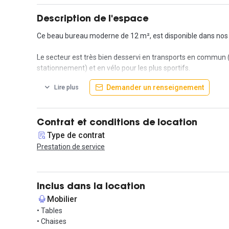
Description de l'espace
Ce beau bureau moderne de 12 m², est disponible dans nos 
Le secteur est très bien desservi en transports en commun (
stationnement) et en vélo pour les plus sportifs.
Demander un renseignement
Lire plus
Notre objectif: vous permettre de travailler dans les meilleu
maintenance et autres. Concentrez-vous sur votre business 
La formule est tout compris, sont inclus dans le montant de 
Contrat et conditions de location
d'attente, café, thé, places de stationnement partagées et
Type de contrat
Prestation de service
Contactez nous pour faire connaissance autour d'un café et
Inclus dans la location
Mobilier
• Tables
• Chaises