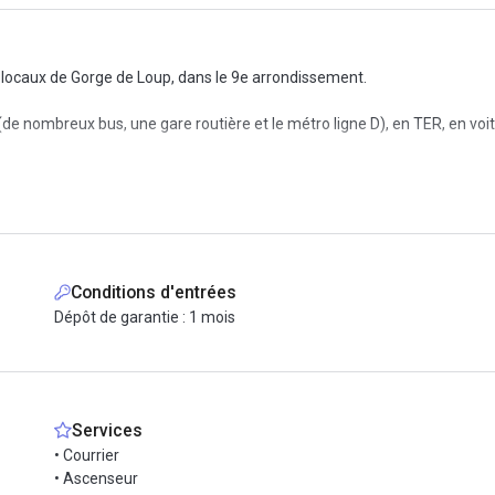
locaux de Gorge de Loup, dans le 9e arrondissement.
de nombreux bus, une gare routière et le métro ligne D), en TER, en voi
res conditions possibles sans avoir à vous soucier des recherches de mob
et nous nous occupons du reste, avec le sourire bien sûr!
la prestation: mobilier, connexion internet (fibre optique), copieur/scan
 même une terrasse!
Conditions d'entrées
Dépôt de garantie : 1 mois
 redécouvrez la bonne humeur au travail!
Services
• Courrier
• Ascenseur