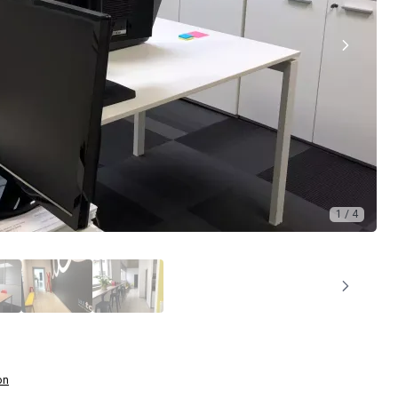
1 / 4
on