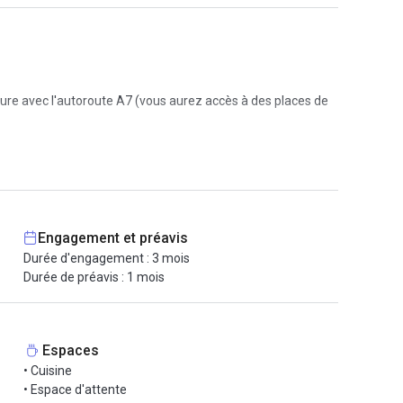
ture avec l'autoroute A7 (vous aurez accès à des places de
ilier, de prestataire ménage, internet, sécurité,
ner, ménage, accès salle de réunion, coin cuisine, espace
Engagement et préavis
Durée d'engagement : 3 mois
Durée de préavis : 1 mois
Espaces
• Cuisine
• Espace d'attente