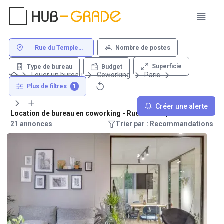
Rue du Temple
Nombre de postes
Paris
Superficie
Type de bureau
Budget
Louer un bureau
Coworking
Paris
Rue du Temple
Plus de filtres
1
Créer une alerte
Location de bureau en coworking - Rue du Temple Paris
21 annonces
Trier par : Recommandations