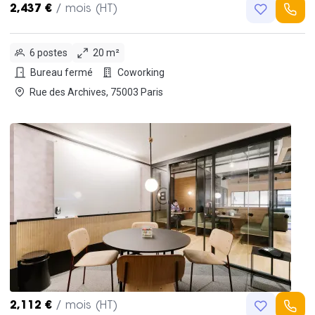
2,437 €
/ mois (HT)
6 postes
20 m²
Bureau fermé
Coworking
Rue des Archives, 75003 Paris
2,112 €
/ mois (HT)