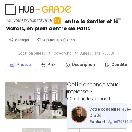
Aucun
Espace privé de 80m² entre le Sentier et le
résultat
Marais, en plein centre de Paris
trouvé
Partager
Ajouter aux favoris
Location bureau
Coworking
Bureau Paris (75003)
Photos
Prix
Description
Condition
Cette annonce vous
intéresse ?
Contactez-nous !
Votre conseiller Hub-
1 / 8
Grade
Raphael
06702164