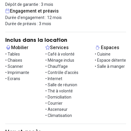
George Pompidou, mais également shopping pour les amateurs
Dépôt de garantie : 3 mois
de mode, grâce à ses nombreuses boutiques branchées et
Engagement et préavis
notamment le BHV qui se situe dans un bâtiment emblématique.
Durée d'engagement : 12 mois
Endroit assez gourmand et festif grâce à ses restaurants
Durée de préavis : 3 mois
contemporains ou de gastronomie, ou encore ses nombreux
bars, rooftops, terrasse, qui font du Marais un quartier où il fait
bon sortir !
Inclus dans la location
Mobilier
Services
Espaces
Dans cet espace, un bureau doté d'une grande luminosité peut
• Tables
• Café à volonté
• Cuisine
accueillir 16 postes de travail en open-space, idéal pour installer
• Chaises
• Ménage inclus
• Espace détente
ses équipes. Les bureaux sont entièrement équipés avec du
• Scanner
• Chauffage
• Salle à manger
mobilier moderne et fonctionnel, et doté d'une installation
• Imprimante
• Contrôle d'accès
internet haut débit qui allie sécurité et performance.
• Ecrans
• Internet
• Salle de réunion
En plus ce grand espace de travail, une salle de réunion pour des
• Thé à volonté
meetings ou des points d'équipe se trouve sur place, entièrement
• Domiciliation
équipée avec écran TV et une caméra pour les visios.
• Courrier
• Ascenseur
Les espaces de vie sont composés d'un coin détente avec canapé
• Climatisation
et fauteuil, idéal pour une partie de console après la pause
déjeuner, ainsi qu'une cuisine entièrement équipée avec des
chaises hautes et une table murale pour les pauses déjeuners.