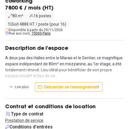
coworking
7800 € / mois (HT)
80 m²
16 postes
Soit 488€ HT / poste (pour 16)
Disponible à partir du 29/11/2026
Rue aux ours,
75003 Paris
Description de l'espace
A deux pas des Halles entre le Marais et le Sentier, ce magnifique
espace indépendant de 80m² en mezzanine, au 1er étage, a été
totalement rénové. Lieu idéal pour bénéficier de son propre
espace privatif et lieu de vie.
Demander un renseignement
Lire plus
D'un côté, le Sentier, ancien quartier emblématique du prêt-à-
porter et de la mode, devenu aujourd'hui la Silicon Sentier, en
d'autres termes, le pôle des start-up et entreprise au début des
années 2000. De l'autre, le Marais, quartier symbolique, construit
Contrat et conditions de location
sur des marécages, connu dans le monde entier, qui allie
Type de contrat
aujourd'hui histoire avec ses nombreux hôtels particuliers du
Prestation de service
XVIIe siècle, culture avec ses nombreux musées comme le Centre
Conditions d'entrées