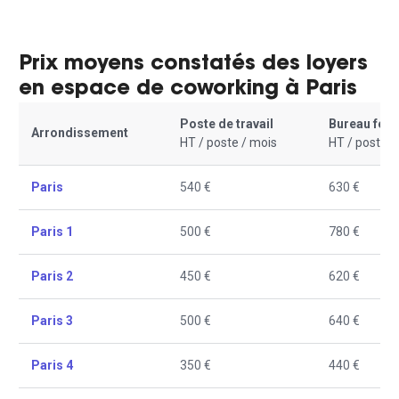
Prix moyens constatés des loyers
en espace de coworking à Paris
Poste de travail
Bureau fer
Arrondissement
HT / poste / mois
HT / poste /
Paris
540 €
630 €
Paris 1
500 €
780 €
Paris 2
450 €
620 €
Paris 3
500 €
640 €
Paris 4
350 €
440 €