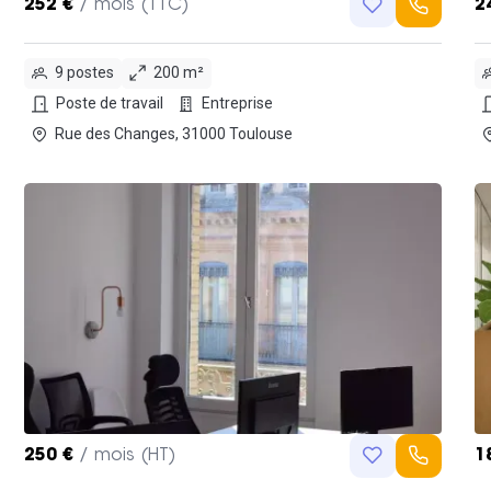
252 €
/ mois (TTC)
2
9 postes
200 m²
Poste de travail
Entreprise
Rue des Changes, 31000 Toulouse
250 €
/ mois (HT)
1