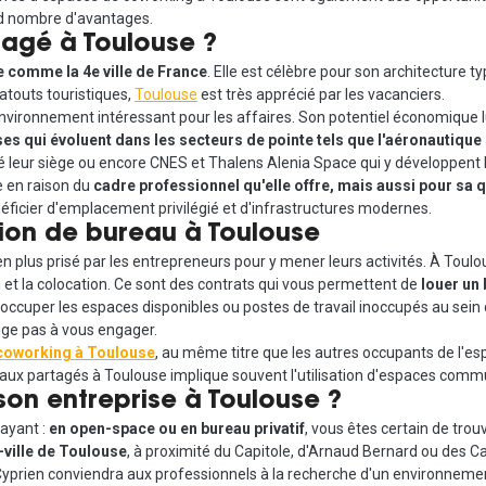
nd nombre d'avantages.
tagé à Toulouse ?
 comme la 4e ville de France
. Elle est célèbre pour son architecture t
 atouts touristiques,
Toulouse
est très apprécié par les vacanciers.
 environnement intéressant pour les affaires. Son potentiel économique 
es qui évoluent dans les secteurs de pointe tels que l'aéronautique 
lé leur siège ou encore CNES et Thalens Alenia Space qui y développent l
pe en raison du
cadre professionnel qu'elle offre, mais aussi pour sa q
éficier d'emplacement privilégié et d'infrastructures modernes.
tion de bureau à Toulouse
 plus prisé par les entrepreneurs pour y mener leurs activités. À Toulou
et la colocation. Ce sont des contrats qui vous permettent de
louer un 
ccuper les espaces disponibles ou postes de travail inoccupés au sein 
blige pas à vous engager.
coworking à Toulouse
, au même titre que les autres occupants de l'esp
aux partagés à Toulouse implique souvent l'utilisation d'espaces commun
 son entreprise à Toulouse ?
rayant :
en open-space ou en bureau privatif
, vous êtes certain de tro
-ville de Toulouse
, à proximité du Capitole, d'Arnaud Bernard ou des Ca
t Cyprien conviendra aux professionnels à la recherche d'un environnemen