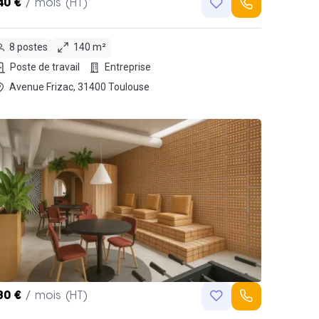
40 €
/ mois (HT)
8 postes
140 m²
Poste de travail
Entreprise
Avenue Frizac, 31400 Toulouse
80 €
/ mois (HT)