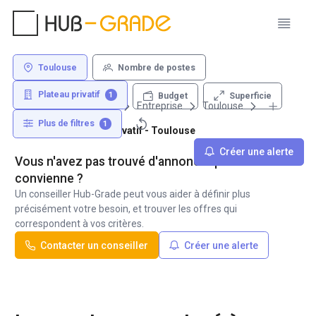
Toulouse
Nombre de postes
Plateau privatif
1
Superficie
Budget
Louer un bureau
Entreprise
Toulouse
Plus de filtres
1
Location de plateau privatif - Toulouse
Créer une alerte
Vous n'avez pas trouvé d'annonce qui vous
convienne ?
Un conseiller Hub-Grade peut vous aider à définir plus
précisément votre besoin, et trouver les offres qui
correspondent à vos critères.
Contacter un conseiller
Créer une alerte