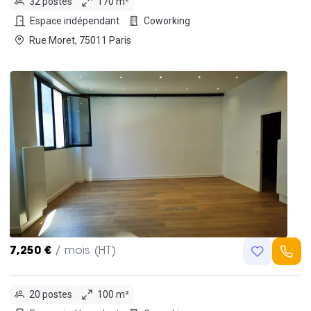
32 postes
170 m²
Espace indépendant
Coworking
Rue Moret, 75011 Paris
7,250 €
/ mois (HT)
20 postes
100 m²