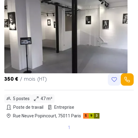
350 €
/ mois (HT)
5 postes
47 m²
Poste de travail
Entreprise
Rue Neuve Popincourt, 75011 Paris
5
9
3
1