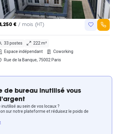
4,250 €
/ mois (HT)
33 postes
222 m²
Espace indépendant
Coworking
Rue de la Banque, 75002 Paris
 de bureau inutilisé vous
l'argent
inutilisé au sein de vos locaux ?
ion sur notre plateforme et réduisez le poids de
e