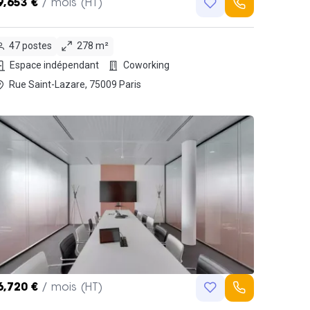
9,653 €
/ mois (HT)
47 postes
278 m²
Espace indépendant
Coworking
Rue Saint-Lazare, 75009 Paris
6,720 €
/ mois (HT)