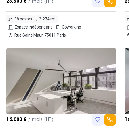
23,500 €
/ mois (HT)
2
38 postes
274 m²
Espace indépendant
Coworking
Rue Saint-Maur, 75011 Paris
16,000 €
/ mois (HT)
1