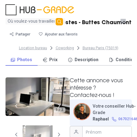
Aucun
Bureau fermé de 2 postes - Buttes Chaumont
résultat
trouvé
Partager
Ajouter aux favoris
Location bureau
Coworking
Bureau Paris (75019)
Photos
Prix
Description
Condition
Cette annonce vous
intéresse ?
Contactez-nous !
Votre conseiller Hub-
1 / 3
Grade
Raphael
06702164