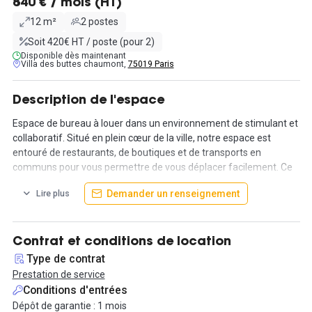
840 € / mois (HT)
12 m²
2 postes
Soit 420€ HT / poste (pour 2)
Disponible dès maintenant
Villa des buttes chaumont,
75019 Paris
Description de l'espace
Espace de bureau à louer dans un environnement de stimulant et
collaboratif. Situé en plein cœur de la ville, notre espace est
entouré de restaurants, de boutiques et de transports en
communs pour vous permettre de vous déplacer facilement. Ce
bureau de 12 m² est aménagé et équipé de deux postes de
Demander un renseignement
Lire plus
travail prêts à être utilisés.
Notre espace de bureau offre un environnement de travail
agréable et professionnel avec une connexion Internet haut débit,
Contrat et conditions de location
un coin détente et une cuisine entièrement équipée. Vous aurez
Type de contrat
accès à un espace de travail flexible pour vous aider à gérer votre
Prestation de service
entreprise en toute simplicité.
Conditions d'entrées
Dépôt de garantie : 1 mois