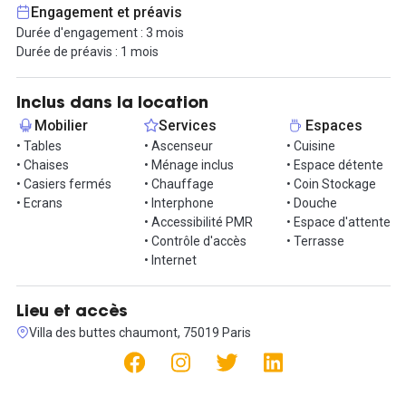
Notre espace est idéal pour les startups, les travailleurs
Engagement et préavis
indépendants, les petites entreprises et les entrepreneurs en
Durée d'engagement : 3 mois
quête d'un environnement de travail stimulant et productif.
Durée de préavis : 1 mois
Contactez nous pour une visite !
Inclus dans la location
Mobilier
Services
Espaces
• Tables
• Ascenseur
• Cuisine
• Chaises
• Ménage inclus
• Espace détente
• Casiers fermés
• Chauffage
• Coin Stockage
• Ecrans
• Interphone
• Douche
• Accessibilité PMR
• Espace d'attente
• Contrôle d'accès
• Terrasse
• Internet
Lieu et accès
Villa des buttes chaumont, 75019 Paris