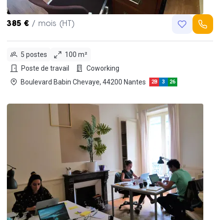
385 €
/ mois (HT)
5 postes
100 m²
Poste de travail
Coworking
Boulevard Babin Chevaye, 44200 Nantes
2B
3
26