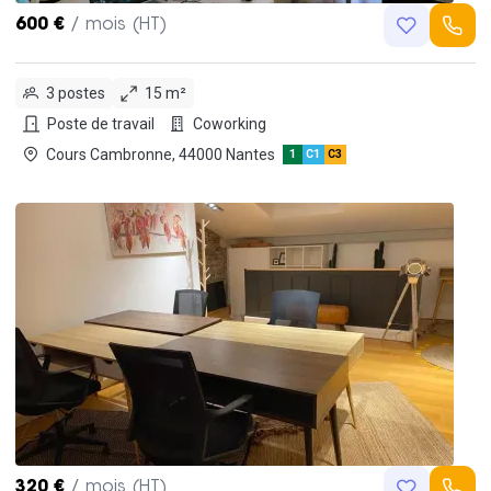
600 €
/ mois (HT)
3 postes
15 m²
Poste de travail
Coworking
Cours Cambronne, 44000 Nantes
1
C1
C3
320 €
/ mois (HT)