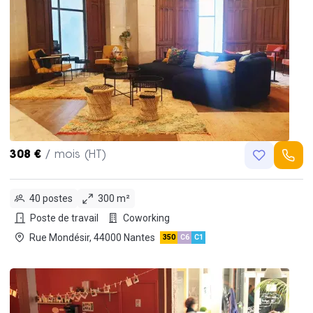
308 €
/ mois (HT)
40 postes
300 m²
Poste de travail
Coworking
Rue Mondésir, 44000 Nantes
350
C6
C1