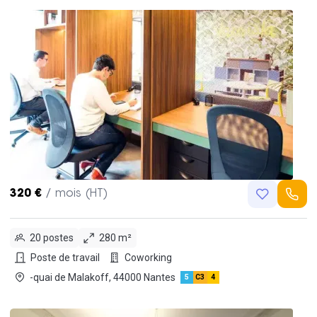
320 €
/ mois (HT)
20 postes
280 m²
Poste de travail
Coworking
-quai de Malakoff, 44000 Nantes
5
C3
4