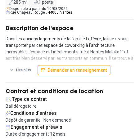
285 m²
1 poste
Disponible à partir du 10/08/2026
Rue Chapeau Rouge ,
44000 Nantes
Description de l'espace
Dans les anciens logements de la famille Lefèvre, laissez-vous
transporter par cet espace de coworking à l'architecture
incroyable. L'espace est idéalement situé à Nantes Malakoff et
est très bien desservi par les transports en commun. Il se trouve à
proximité de la Place Graslin, à 5 minutes de l'arrêt de bus St-
Demander un renseignement
Lire plus
Nicholas et de la ligne 1 de tram. (bus et tram à deux pas).
Dans cet espace, nous vous proposons un espace de coworking
de 285 m², avec une belle hauteur sous plafond ainsi que de
Contrat et conditions de location
splendides moulures et des boiseries murales donnant à
Type de contrat
l’ensemble un charme raffiné et un caractère haut de gamme.
Bail dérogatoire
Conditions d'entrées
Dans cet espace, retrouvez-vous entre collègues co-worker au
Dépôt de garantie : Non demandé
bar de la cuisine pour partager un café et un bon moment. En plus
Engagement et préavis
de travailler dans un lieu atypique et unique qui saura vous
Durée d'engagement : 12 mois
inspirer votre quartier n’est pas en reste ! En effet la rue scribe