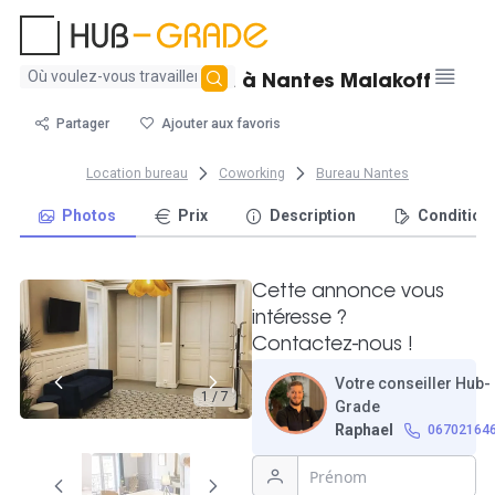
Aucun
Postes de travail à Nantes Malakoff
résultat
trouvé
Partager
Ajouter aux favoris
Location bureau
Coworking
Bureau Nantes
Photos
Prix
Description
Condition
Cette annonce vous
intéresse ?
Contactez-nous !
Votre conseiller Hub-
1 / 7
Grade
Raphael
06702164