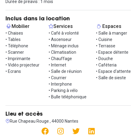
Durée de préavis : 1 mois
avec ses fameux bars et restaurants vous attendent pour profiter
d’une pause gourmande.
Inclus dans la location
Vous aurez également la chance de bénéficier de différents
Mobilier
Services
Espaces
services : connexion internet haut débit (wifi/RJ45), machines à
• Chaises
• Café à volonté
• Salle à manger
café, assistance technique et informatique, service de
• Tables
• Ascenseur
• Cuisine
restauration pour vivre toute une expérience culinaire (plats,
• Téléphone
• Ménage inclus
• Terrasse
goûters, apéro)...
• Scanner
• Climatisation
• Espace détente
• Imprimante
• Chauffage
• Douche
• Vidéo projecteur
• Internet
• Caféteria
• Ecrans
• Salle de réunion
• Espace d'attente
• Courrier
• Salle de sieste
• Interphone
• Parking à vélo
• Bulle téléphonique
Lieu et accès
Rue Chapeau Rouge , 44000 Nantes