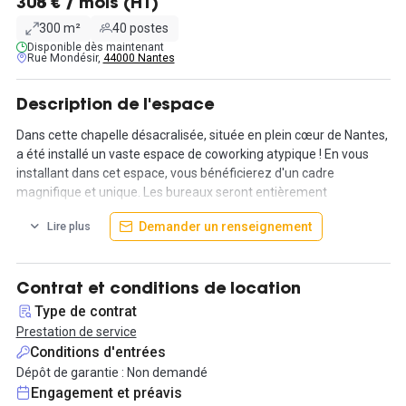
308 € / mois (HT)
300 m²
40 postes
Disponible dès maintenant
Rue Mondésir,
44000 Nantes
Description de l'espace
Dans cette chapelle désacralisée, située en plein cœur de Nantes,
a été installé un vaste espace de coworking atypique ! En vous
installant dans cet espace, vous bénéficierez d'un cadre
magnifique et unique. Les bureaux seront entièrement
aménagés grâce à du mobilier, des luminaires design et des
Demander un renseignement
Lire plus
plantes afin de s’y sentir comme chez soi ! D'ailleurs, comme
chez vous, vous aurez accès à l'espace 24/24h et 7/7j.
Les services proposés sont multiples :
Contrat et conditions de location
Permanence au sein de l’espace de 8h30 à 18h ;
Type de contrat
Prises RJ45 ;
Prestation de service
Réseau dédié ;
Conditions d'entrées
Imprimantes et impressions illimitées ;
Dépôt de garantie : Non demandé
Assistance technique & informatique ;
Engagement et préavis
Boissons chaudes illimitées ;