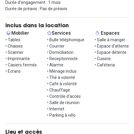
Durée d'engagement : 1 mois
Service de conciergerie ;
Durée de préavis : Pas de préavis
Service domiciliation ;
Ateliers professionnels (prospection client, réseaux sociaux…) ;
Ateliers bien-être (massage, yoga, cross-fit...).
Inclus dans la location
Mobilier
Services
Espaces
Le lieu :
• Tables
• Bulle téléphonique
• Salle à manger
La décoration du lieu associe un style industriel avec des
• Chaises
• Courrier
• Espace d'attente
passerelles en acier noir et en verre avec un style naturel, cool &
• Scanner
• Domiciliation
• Espace détente
chic où la végétalisation se mêle aux murs de pierre.
• Imprimante
• Receptionniste
• Cuisine
Réparti sur 3 étages, l’espace comportera 1 open-space de de 40
• Casiers fermés
• Alarme
• Caféteria
places au rez-de-chaussée (300m²) , ainsi que 6 bureaux à
• Ecrans
• Ménage inclus
partager répartis entre le 1ᵉʳ et le 2ᵉ étage. À cela, nous ajoutons
• Thé à volonté
tous les espaces conçus pour le bien-être des coworkers (chill-
• Café à volonté
out, espace restauration, salle de réunion...).
• Chauffage
• Contrôle d'accès
À partir de mars 2020, découvrez un espace hybride original et
• Salle de réunion
atypique dont l’architecture et les ornements auront été mis en
• Internet
valeur. Chaque espace de travail sera créé dans l’objectif de
• Parking à vélo
stimuler l’imagination de nos coworkers et de faire avancer leurs
projets de société dans un confort optimal. Un espace totalement
pensé, étudié et testé pour les startups, les freelancers, et autres
Lieu et accès