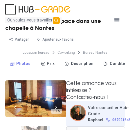
Aucun
Location d'un open-space dans une
résultat
chapelle à Nantes
trouvé
Partager
Ajouter aux favoris
Location bureau
Coworking
Bureau Nantes
Photos
Prix
Description
Condition
Cette annonce vous
intéresse ?
Contactez-nous !
Votre conseiller Hub-
1 / 5
Grade
Raphael
06702164