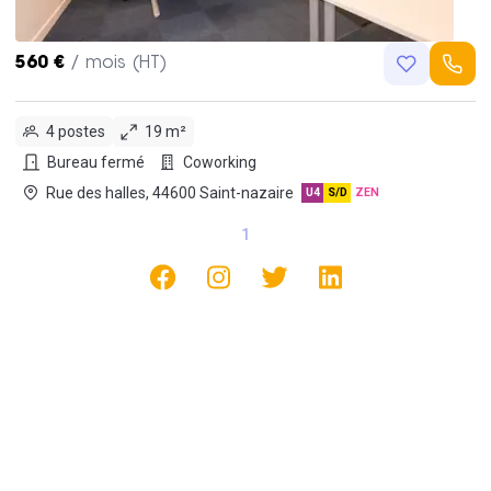
560 €
/ mois (HT)
4 postes
19 m²
Bureau fermé
Coworking
Rue des halles, 44600 Saint-nazaire
U4
S/D
ZEN
1