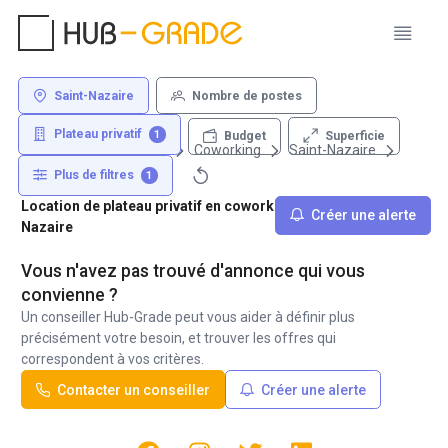
Saint-Nazaire
Nombre de postes
Plateau privatif
1
Superficie
Budget
Louer un bureau
Coworking
Saint-Nazaire
Plus de filtres
1
Location de plateau privatif en coworking - 44600 Saint-
Créer une alerte
Nazaire
Vous n'avez pas trouvé d'annonce qui vous
convienne ?
Un conseiller Hub-Grade peut vous aider à définir plus
précisément votre besoin, et trouver les offres qui
correspondent à vos critères.
Contacter un conseiller
Créer une alerte