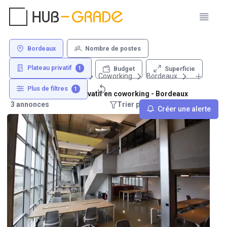
Bordeaux
Nombre de postes
Plateau privatif
1
Superficie
Budget
Louer un bureau
Coworking
Bordeaux
Plus de filtres
1
Location de plateau privatif en coworking - Bordeaux
3 annonces
Trier par : Recommandations
Créer une alerte