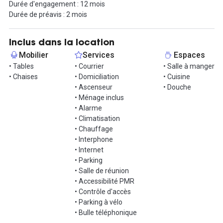
Durée d'engagement : 12 mois
accessible aux personnes à mobilité réduite grâce à la présence
Durée de préavis : 2 mois
d’un ascenseur et d’aménagements adaptés.
Le bâtiment met à disposition des espaces communs conçus
Inclus dans la location
pour le bien-être et la convivialité : une cafétéria, une cuisine
Mobilier
Services
Espaces
équipée, une salle de repas, une douche, des salles de réunion
• Tables
• Courrier
• Salle à manger
modulables et un local vélo. Tout est pensé pour offrir un
• Chaises
• Domiciliation
• Cuisine
environnement de travail complet et agréable, propice à la
• Ascenseur
• Douche
productivité et aux échanges.
• Ménage inclus
• Alarme
L’immeuble bénéficie d’une accessibilité optimale, à proximité
• Climatisation
immédiate de la gare d’Orléans et desservi par plusieurs lignes de
• Chauffage
tram et bus permettant de rejoindre rapidement le centre-ville et
• Interphone
la gare Saint-Jean. De nombreuses pistes cyclables et un local à
• Internet
vélos sécurisé facilitent également les déplacements doux.
• Parking
• Salle de réunion
Ce plateau privatif représente une solution clé en main,
• Accessibilité PMR
parfaitement adaptée aux entreprises recherchant un espace
• Contrôle d'accès
spacieux, fonctionnel et parfaitement connecté dans la
• Parking à vélo
métropole bordelaise. Contactez-nous pour organiser une visite.
• Bulle téléphonique