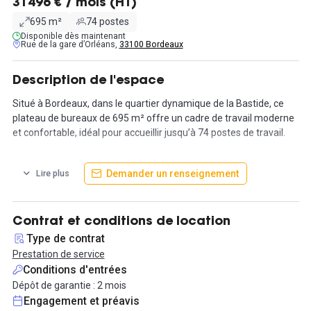
31496 € / mois (HT)
695 m²
74 postes
Disponible dès maintenant
Rue de la gare d’Orléans,
33100 Bordeaux
Description de l'espace
Situé à Bordeaux, dans le quartier dynamique de la Bastide, ce
plateau de bureaux de 695 m² offre un cadre de travail moderne
et confortable, idéal pour accueillir jusqu’à 74 postes de travail.
Les bureaux sont entièrement équipés et prêts à l’emploi. Chaque
Demander un renseignement
Lire plus
poste bénéficie d’un mobilier ergonomique, d’une connexion
Internet haut débit en Wi-Fi, du chauffage et de la climatisation
pour un confort optimal tout au long de l’année. L’accès est
sécurisé par un système de contrôle d’entrée, un interphone et
Contrat et conditions de location
des dispositifs de sécurité performants.
Type de contrat
Prestation de service
Les occupants profitent d’une large gamme de services inclus :
Conditions d'entrées
taxe foncière, assurance murs et mobilier, électricité, eau, gestion
Dépôt de garantie : 2 mois
des déchets, entretien et ménage réguliers, maintenance des
Engagement et préavis
équipements et réception du courrier. L’espace est également