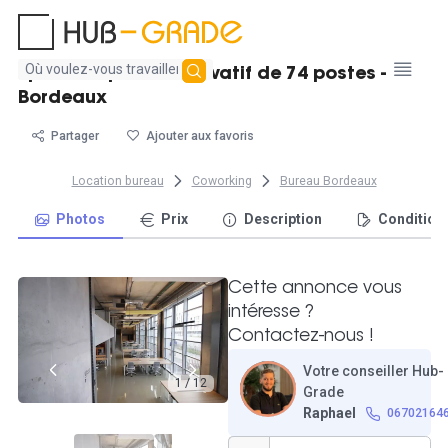
Aucun
Spacieux plateau privatif de 74 postes -
résultat
Bordeaux
trouvé
Partager
Ajouter aux favoris
Location bureau
Coworking
Bureau Bordeaux
Photos
Prix
Description
Condition
Cette annonce vous
intéresse ?
Contactez-nous !
Votre conseiller Hub-
1 / 12
Grade
Raphael
06702164