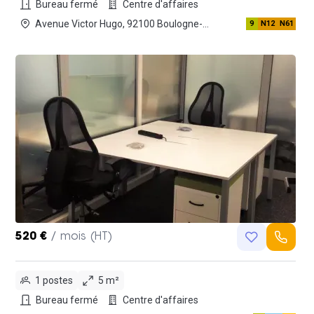
Bureau fermé
Centre d'affaires
Avenue Victor Hugo, 92100 Boulogne-
9
N12
N61
billancourt
520 €
/ mois (HT)
1 postes
5 m²
Bureau fermé
Centre d'affaires