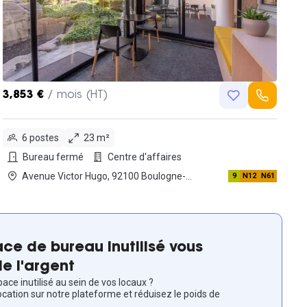
3,853 €
/ mois (HT)
6 postes
23 m²
Bureau fermé
Centre d'affaires
Avenue Victor Hugo, 92100 Boulogne-
9
N12
N61
billancourt
ce de bureau inutilisé vous
e l'argent
ace inutilisé au sein de vos locaux ?
ocation sur notre plateforme et réduisez le poids de