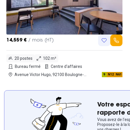
14,559 €
/ mois (HT)
20 postes
102 m²
Bureau fermé
Centre d'affaires
Avenue Victor Hugo, 92100 Boulogne-
9
N12
N61
billancourt
Votre espa
rapporte d
Vous avez de l'esp
Proposez-le à la l
vos charges !