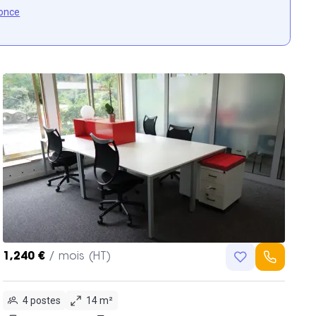
once
1,240 €
/ mois (HT)
4 postes
14 m²