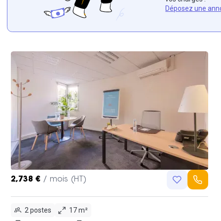
Déposez une ann
2,738 €
/ mois (HT)
2 postes
17 m²