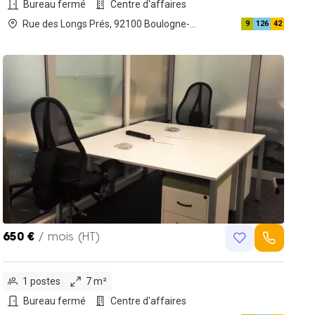
Bureau fermé
Centre d'affaires
Rue des Longs Prés, 92100 Boulogne-
9
126
42
Billancourt
650 €
/ mois (HT)
1 postes
7 m²
Bureau fermé
Centre d'affaires