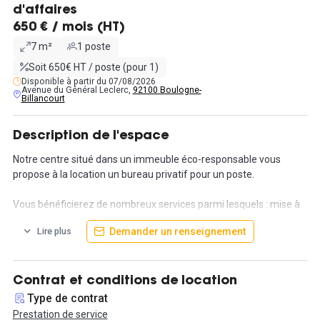
d'affaires
650 € / mois (HT)
7 m²
1 poste
Soit 650€ HT / poste (pour 1)
Disponible à partir du 07/08/2026
Avenue du Général Leclerc,
92100 Boulogne-
Billancourt
Description de l'espace
Notre centre situé dans un immeuble éco-responsable vous
propose à la location un bureau privatif pour un poste.
Vous bénéficierez de nombreux services parmi lesquels : mise à
disposition d'une ligne et d'un appareil téléphonique, l'accès à un
Demander un renseignement
Lire plus
espace détente (cuisine, thés, cafés), le nettoyage et l'entretien
du bureau. L'utilisation d'une imprimante, scanner et
photocopieuse.
Également le loyer inclut toutes les charges (Wifi, électricité,
Contrat et conditions de location
chauffage ...)
Type de contrat
Prestation de service