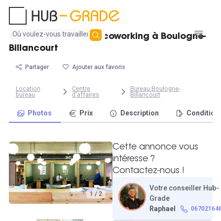
Aucun
Bureau individuel en coworking à Boulogne-
résultat
Billancourt
trouvé
Partager
Ajouter aux favoris
Location
Centre
Bureau Boulogne-
bureau
d'affaires
Billancourt
Photos
Prix
Description
Condition
Cette annonce vous
intéresse ?
Contactez-nous !
Votre conseiller Hub-
1 / 2
Grade
Raphael
06702164