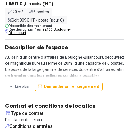
1850 € / mois (HT)
20 m²
6 postes
Soit 309€ HT / poste (pour 6)
Disponible dès maintenant
Rue des Longs Prés,
92100 Boulogne-
Billancourt
Description de l'espace
Au sein d'un centre d'affaires de Boulogne-Billancourt, découvrez
ce magnifique bureau fermé de 20m² d'une capacité de 6 postes.
Disposez de la large gamme de services du centre d'affaires, afin
de travailler dans les meilleures conditions possibles.
Organisez dès aujourd'hui votre visite des locaux en nous
Demander un renseignement
Lire plus
contactant via la messagerie Hub-Grade !
Informations complémentaires sur cet espace de
Contrat et conditions de location
travail
Type de contrat
Notre espace évolutif pour entrepreneurs propose au sein de son
Prestation de service
centre des bureaux privatifs et des espaces en coworking.
Conditions d'entrées
Idéalement situé, Rue des longs près, proche du métro Marcel