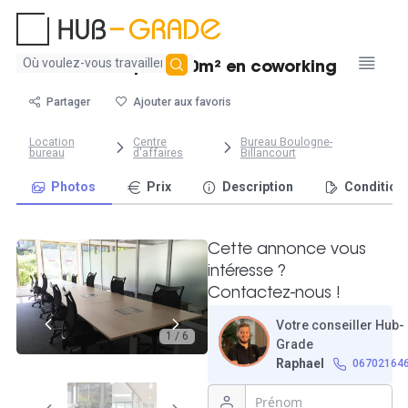
Aucun
Bureau privé 20m² en coworking
résultat
trouvé
Partager
Ajouter aux favoris
Location
Centre
Bureau Boulogne-
bureau
d'affaires
Billancourt
Photos
Prix
Description
Condition
Cette annonce vous
intéresse ?
Contactez-nous !
Votre conseiller Hub-
1 / 6
Grade
Raphael
06702164