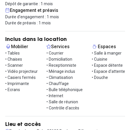
Dépôt de garantie : 1 mois
Sembat, ce centre a été entièrement rénové et pensé pour
Engagement et préavis
rendre le travail plus stimulant et agréable. Vous profitez donc de
Durée d'engagement : 1 mois
tous les avantages d'un environnement collaboratif et de ses
Durée de préavis : 1 mois
services partagés :
- Espace et salon d'accueil,
Inclus dans la location
Mobilier
Services
Espaces
- Box et salles de réunion
• Tables
• Courrier
• Salle à manger
• Chaises
• Domiciliation
• Cuisine
- Salle de conférence
• Scanner
• Receptionniste
• Espace détente
• Vidéo projecteur
• Ménage inclus
• Espace d'attente
- Espace de restauration
• Casiers fermés
• Climatisation
• Douche
• Imprimante
• Chauffage
- Espace de détente (baby-foot, jeux vidéo, écran de projection)
• Ecrans
• Bulle téléphonique
• Internet
- Accès à un espace reprographie (imprimante, photocopie, scan)
• Salle de réunion
• Contrôle d'accès
- Espace événementiel
- Grand jardin
Lieu et accès