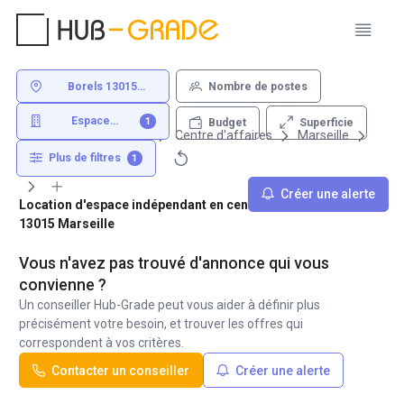
Borels 13015
Nombre de postes
Marseille
Espace
1
Superficie
Budget
indépendant
Louer un bureau
Centre d'affaires
Marseille
13015
Borels
Plus de filtres
1
Créer une alerte
Location d'espace indépendant en centre d'affaire - Borels
13015 Marseille
Vous n'avez pas trouvé d'annonce qui vous
convienne ?
Un conseiller Hub-Grade peut vous aider à définir plus
précisément votre besoin, et trouver les offres qui
correspondent à vos critères.
Contacter un conseiller
Créer une alerte