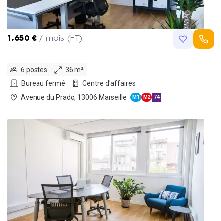
1,650 €
/ mois (HT)
6 postes
36 m²
Bureau fermé
Centre d'affaires
Avenue du Prado, 13006 Marseille
M1
M2
74