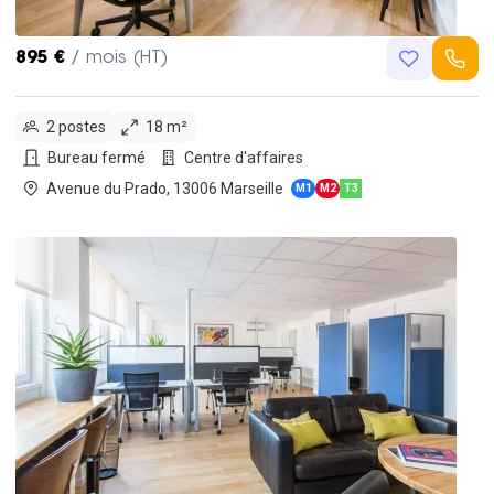
895 €
/ mois (HT)
2 postes
18 m²
Bureau fermé
Centre d'affaires
Avenue du Prado, 13006 Marseille
M1
M2
T3