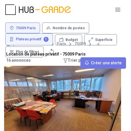
75009 Paris
Nombre de postes
Plateau privatif
1
Superficie
Budget
Louer un bureau
Paris
75009
Plus de filtres
Location de plateau privatif - 75009 Paris
16 annonces
Trier par : Recommandations
Créer une alerte