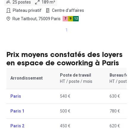
25 postes
189 m²
Plateau privatif
Centre d'affaires
Rue Taitbout, 75009 Paris
7
9
12
1
Prix moyens constatés des loyers
en espace de coworking à Paris
Poste de travail
Bureau fer
Arrondissement
HT / poste / mois
HT / poste /
Paris
540 €
630 €
Paris 1
500 €
780 €
Paris 2
450 €
620 €