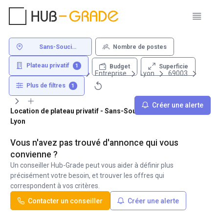
Sans-Souci
Nombre de postes
Dauphiné 69003
Lyon
Plateau privatif
1
Superficie
Budget
Louer un bureau
Entreprise
Lyon
69003
Sans-Souci Dauphiné
Plus de filtres
1
Créer une alerte
Location de plateau privatif - Sans-Souci Dauphiné 69003
Lyon
Vous n'avez pas trouvé d'annonce qui vous
convienne ?
Un conseiller Hub-Grade peut vous aider à définir plus
précisément votre besoin, et trouver les offres qui
correspondent à vos critères.
Contacter un conseiller
Créer une alerte