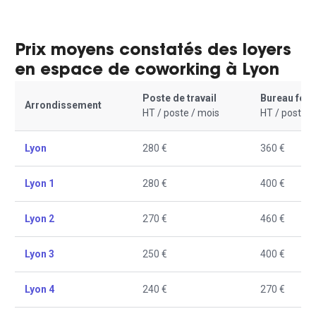
Prix moyens constatés des loyers
en espace de coworking à Lyon
Poste de travail
Bureau fer
Arrondissement
HT / poste / mois
HT / poste /
Lyon
280 €
360 €
Lyon 1
280 €
400 €
Lyon 2
270 €
460 €
Lyon 3
250 €
400 €
Lyon 4
240 €
270 €