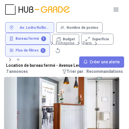
Av. Ledru Rollin
Nombre de postes
Paris
Bureau fermé
1
Superficie
Budget
Louer un bureau
Entreprise
Paris
Av. Ledru Rollin
Plus de filtres
1
Créer une alerte
Location de bureau fermé - Avenue Ledru Rollin Paris
7 annonces
Trier par : Recommandations