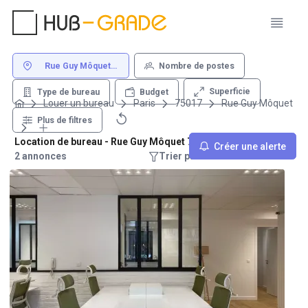
Rue Guy Môquet
Nombre de postes
75017 Paris
Superficie
Type de bureau
Budget
Louer un bureau
Paris
75017
Rue Guy Môquet
Plus de filtres
Location de bureau - Rue Guy Môquet 75017 Paris
Créer une alerte
2 annonces
Trier par : Recommandations