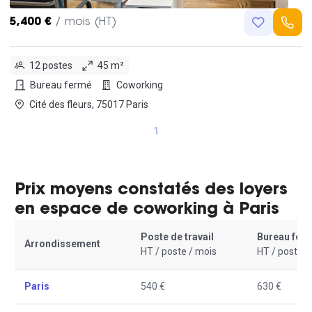
5,400 €
/ mois (HT)
12 postes
45 m²
Bureau fermé
Coworking
Cité des fleurs, 75017 Paris
1
Prix moyens constatés des loyers
en espace de coworking à Paris
Poste de travail
Bureau fer
Arrondissement
HT / poste / mois
HT / poste /
Paris
540 €
630 €