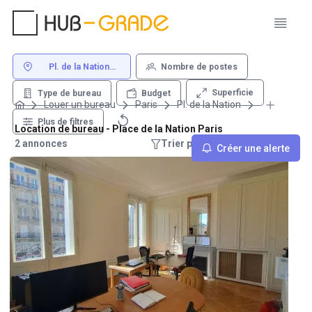
Pl. de la Nation
Nombre de postes
Paris
Superficie
Type de bureau
Budget
Louer un bureau
Paris
Pl. de la Nation
Plus de filtres
Location de bureau - Place de la Nation Paris
2 annonces
Trier par : Recommandations
Créer une alerte