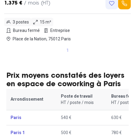
1,375 €
/ mois (HT)
3 postes
15 m²
Bureau fermé
Entreprise
Place de la Nation, 75012 Paris
1
Prix moyens constatés des loyers
en espace de coworking à Paris
Poste de travail
Bureau fer
Arrondissement
HT / poste / mois
HT / poste /
Paris
540 €
630 €
Paris 1
500 €
780 €