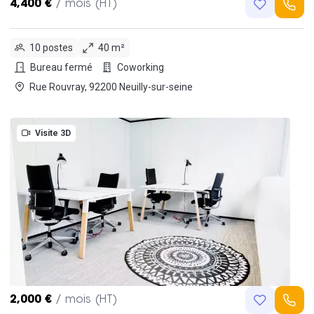
4,400 €
/ mois (HT)
10 postes
40 m²
Bureau fermé
Coworking
Rue Rouvray, 92200 Neuilly-sur-seine
Visite 3D
2,000 €
/ mois (HT)