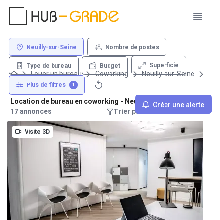
Neuilly-sur-Seine
Nombre de postes
Superficie
Type de bureau
Budget
Louer un bureau
Coworking
Neuilly-sur-Seine
Plus de filtres
1
Location de bureau en coworking - Neuilly-sur-Seine
Créer une alerte
17 annonces
Trier par : Recommandations
Visite 3D