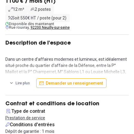
1100 € / mois (HT)
12 m²
2 postes
Soit 550€ HT / poste (pour 2)
Disponible dès maintenant
Rue rouvray,
92200 Neuilly-sur-seine
Description de l'espace
Dans un centre d'affaires modernes et lumineux, est idéalement
situé proche du quartier d'affaire de la Défense, entre la P°
Maillot et la P° Champerret, M° Sablons L1 ou Louise Michelle L3,
venez visiter ce bureau privatif de 12 m². Dans cet espace
Demander un renseignement
Lire plus
entièrement dédié à votre activité, vous avez 2 postes de travail
aménagés pour le confort de vos collaborateurs.
Vous aurez également accès à tous les espaces de coworking et
Contrat et conditions de location
les espaces communs : des postes de travail en open space, 4
Type de contrat
salles de réunion, phone box, un espace cuisine et des espaces
Prestation de service
détentes.
Conditions d'entrées
Dépôt de garantie : 1 mois