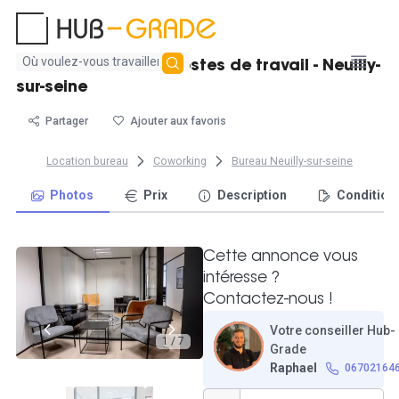
Aucun
Bureau fermé de 2 postes de travail - Neuilly-
résultat
sur-seine
trouvé
Partager
Ajouter aux favoris
Location bureau
Coworking
Bureau Neuilly-sur-seine
Photos
Prix
Description
Condition
Cette annonce vous
intéresse ?
Contactez-nous !
Votre conseiller Hub-
1 / 7
Grade
Raphael
06702164