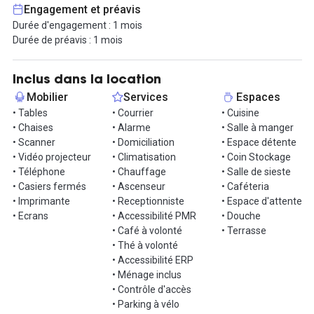
Nos espaces sont conçus dans le but de favoriser l’échange et la
Engagement et préavis
vie communautaire, notre volonté étant de vous fournir un
Durée d'engagement : 1 mois
espace agréable de travail où vous avez seulement à vous
Durée de préavis : 1 mois
occuper de votre business.
Ce bureau clé en main est proposé avec un loyer tout inclus : le
Inclus dans la location
ménage, les boissons chaudes, internet, l'imprimante, chauffage,
Mobilier
Services
Espaces
électricité, la climatisation et autres taxes, la réception des colis.
• Tables
• Courrier
• Cuisine
• Chaises
• Alarme
• Salle à manger
Prestation domiciliation à partir de 45€/mois.
• Scanner
• Domiciliation
• Espace détente
• Vidéo projecteur
• Climatisation
• Coin Stockage
Contactez nous !
• Téléphone
• Chauffage
• Salle de sieste
• Casiers fermés
• Ascenseur
• Caféteria
• Imprimante
• Receptionniste
• Espace d'attente
• Ecrans
• Accessibilité PMR
• Douche
• Café à volonté
• Terrasse
• Thé à volonté
• Accessibilité ERP
• Ménage inclus
• Contrôle d'accès
• Parking à vélo