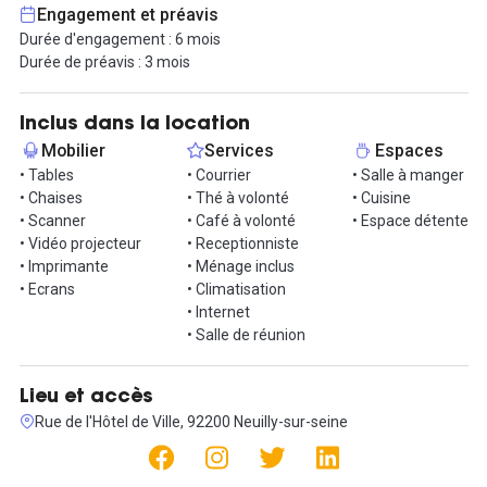
compris à la Rue de l'Hôtel de Ville.
Engagement et préavis
Durée d'engagement : 6 mois
Profitez d'un espace de travail soigneusement aménagé sur un
Durée de préavis : 3 mois
étage moderne de 2000 m². Des espaces de collaboration aux
zones de détente, tout a été pensé pour vous offrir un cadre
propice à la réussite de vos projets.
Inclus dans la location
Mobilier
Services
Espaces
De multiples services sont inclus dans le loyer : Accueil et gestion
• Tables
• Courrier
• Salle à manger
du courrier, connexion Wi-Fi haut débit, accès sécurisé 24/7 avec
• Chaises
• Thé à volonté
• Cuisine
badge personnel, salles de réunion disponibles sur réservation,
• Scanner
• Café à volonté
• Espace détente
nettoyage régulier selon une charte éco-responsable et pleins
• Vidéo projecteur
• Receptionniste
d'autres choses encore !
• Imprimante
• Ménage inclus
• Ecrans
• Climatisation
Le quartier de Neuilly-sur-Seine offre bien plus qu'un simple lieu
• Internet
de travail. Avec le Bois de Boulogne et le Jardin d’Acclimatation à
• Salle de réunion
proximité, vous pourrez profiter d'espaces verdoyants pour vos
moments de détente et de loisirs. La station de métro Les
Sablons facilite vos déplacements vers la Rue de l'Hôtel de Ville et
Lieu et accès
d'autres destinations clés. De plus, une variété de restaurants
Rue de l'Hôtel de Ville, 92200 Neuilly-sur-seine
gourmets et une piscine sont à quelques pas, offrant un équilibre
parfait entre travail et plaisir.