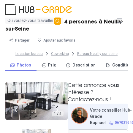
Aucun
Bureau privatif pour 14 personnes à Neuilly-
résultat
sur-Seine
trouvé
Partager
Ajouter aux favoris
Location bureau
Coworking
Bureau Neuilly-sur-seine
Photos
Prix
Description
Condition
Cette annonce vous
intéresse ?
Contactez-nous !
Votre conseiller Hub-
1 / 5
Grade
Raphael
06702164