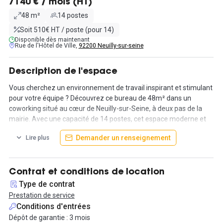
7140 € / mois (HT)
48 m²
14 postes
Soit 510€ HT / poste (pour 14)
Disponible dès maintenant
Rue de l'Hôtel de Ville,
92200 Neuilly-sur-seine
Description de l'espace
Vous cherchez un environnement de travail inspirant et stimulant
pour votre équipe ? Découvrez ce bureau de 48m² dans un
coworking situé au cœur de Neuilly-sur-Seine, à deux pas de la
mairie. Avec une capacité de 14 postes, cet espace moderne et
fonctionnel est conçu pour répondre à tous vos besoins
Demander un renseignement
Lire plus
professionnels.
Cet espace est idéalement situé à proximité de l'avenue Charles
de Gaulle, qui relie le Pont de Neuilly à la Porte Maillot. Cette
Contrat et conditions de location
adresse stratégique offre une excellente connectivité aux
Type de contrat
principaux centres d'affaires de Paris et de la région parisienne.
Prestation de service
De plus, la station de métro Les Sablons (ligne 1) est à deux pas,
Conditions d'entrées
garantissant un accès rapide et pratique au cœur de la ville, y
Dépôt de garantie : 3 mois