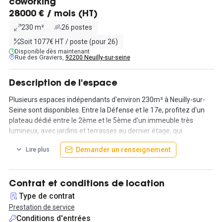
coworking
28000 € / mois (HT)
230 m²
26 postes
Soit 1077€ HT / poste (pour 26)
Disponible dès maintenant
Rue des Graviers,
92200 Neuilly-sur-seine
Description de l'espace
Plusieurs espaces indépendants d'environ 230m² à Neuilly-sur-
Seine sont disponibles. Entre la Défense et le 17e, profitez d'un
plateau dédié entre le 2ème et le 5ème d'un immeuble très
lumineux, avec jardins et terrasses au dernier étage, qui
agrémenteront vos pauses.
Demander un renseignement
Lire plus
Profitez de nos nombreux emplacements de parking disponibles
à la location également.
Contrat et conditions de location
Chaque espace proposé l'est avec de nombreux services et
Type de contrat
équipements pour une arrivée clé en main.
Prestation de service
Conditions d'entrées