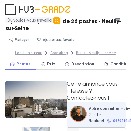
Aucun
Espace indépendant de 26 postes - Neuilly-
résultat
sur-Seine
trouvé
Partager
Ajouter aux favoris
Location bureau
Coworking
Bureau Neuilly-sur-seine
Photos
Prix
Description
Condition
Cette annonce vous
intéresse ?
Contactez-nous !
Votre conseiller Hub-
1 / 3
Grade
Raphael
06702164