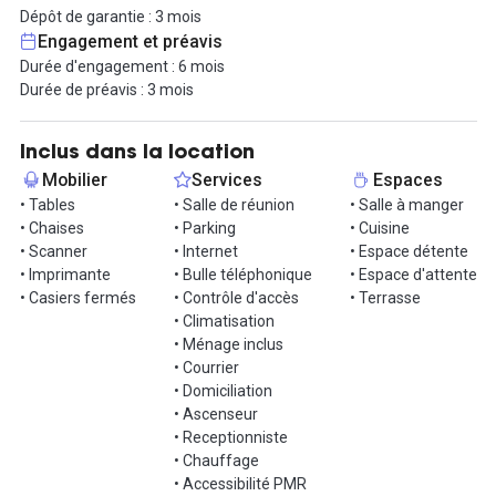
Profitez dès aujourd'hui de ces bureaux en organisant votre visite
Dépôt de garantie : 3 mois
de l'espace !
Engagement et préavis
Durée d'engagement : 6 mois
Durée de préavis : 3 mois
Inclus dans la location
Mobilier
Services
Espaces
• Tables
• Salle de réunion
• Salle à manger
• Chaises
• Parking
• Cuisine
• Scanner
• Internet
• Espace détente
• Imprimante
• Bulle téléphonique
• Espace d'attente
• Casiers fermés
• Contrôle d'accès
• Terrasse
• Climatisation
• Ménage inclus
• Courrier
• Domiciliation
• Ascenseur
• Receptionniste
• Chauffage
• Accessibilité PMR