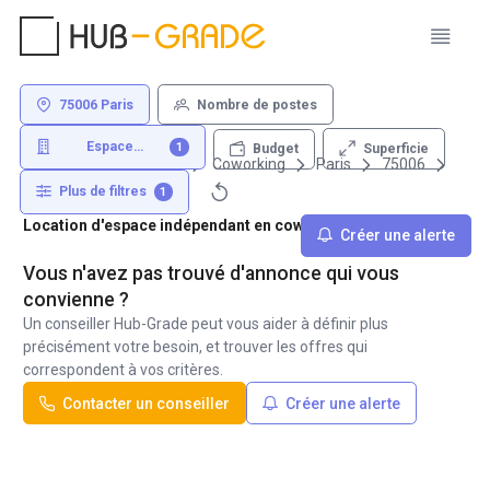
75006 Paris
Nombre de postes
Espace
1
Superficie
Budget
indépendant
Louer un bureau
Coworking
Paris
75006
Plus de filtres
1
Location d'espace indépendant en coworking - 75006 Paris
Créer une alerte
Vous n'avez pas trouvé d'annonce qui vous
convienne ?
Un conseiller Hub-Grade peut vous aider à définir plus
précisément votre besoin, et trouver les offres qui
correspondent à vos critères.
Contacter un conseiller
Créer une alerte