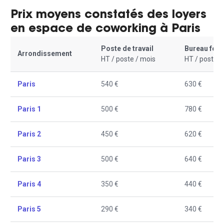
Prix moyens constatés des loyers
en espace de coworking à Paris
Poste de travail
Bureau fer
Arrondissement
HT / poste / mois
HT / poste /
Paris
540 €
630 €
Paris 1
500 €
780 €
Paris 2
450 €
620 €
Paris 3
500 €
640 €
Paris 4
350 €
440 €
Paris 5
290 €
340 €