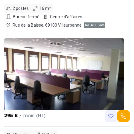
2 postes
16 m²
Bureau fermé
Centre d'affaires
Rue de la Baisse, 69100 Villeurbanne
C3
C11
C26
295 €
/ mois (HT)