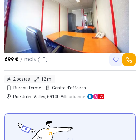
699 €
/ mois (HT)
2 postes
12 m²
Bureau fermé
Centre d'affaires
Rue Jules Vallès, 69100 Villeurbanne
B
A
70