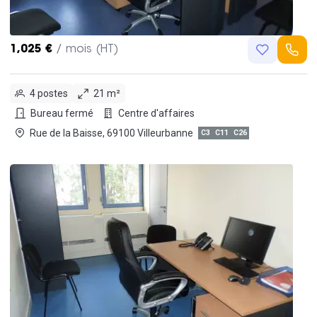
1,025 €
/ mois (HT)
4 postes
21 m²
Bureau fermé
Centre d'affaires
Rue de la Baisse, 69100 Villeurbanne
C3
C11
C26