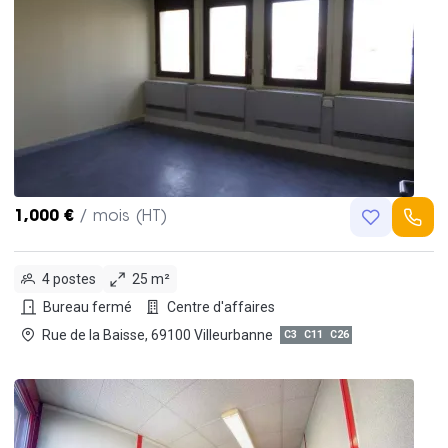
1,000 €
/ mois (HT)
4 postes
25 m²
Bureau fermé
Centre d'affaires
Rue de la Baisse, 69100 Villeurbanne
C3
C11
C26