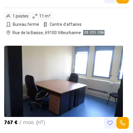
1 postes
11 m²
Bureau fermé
Centre d'affaires
Rue de la Baisse, 69100 Villeurbanne
C3
C11
C26
767 €
/ mois (HT)