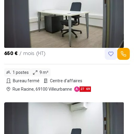
650 €
/ mois (HT)
1 postes
9 m²
Bureau fermé
Centre d'affaires
Rue Racine, 69100 Villeurbanne
A
27
69