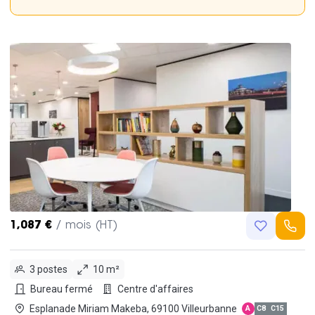
1,087 €
/ mois (HT)
3 postes
10 m²
Bureau fermé
Centre d'affaires
Esplanade Miriam Makeba, 69100 Villeurbanne
A
C8
C15