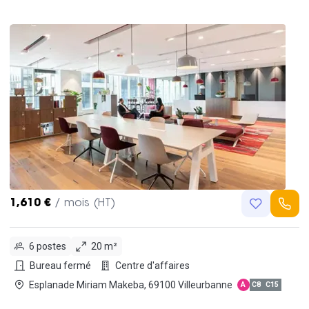
1,610 €
/ mois (HT)
6 postes
20 m²
Bureau fermé
Centre d'affaires
Esplanade Miriam Makeba, 69100 Villeurbanne
A
C8
C15