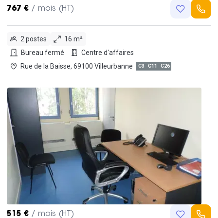
767 €
/ mois (HT)
2 postes
16 m²
Bureau fermé
Centre d'affaires
Rue de la Baisse, 69100 Villeurbanne
C3
C11
C26
515 €
/ mois (HT)