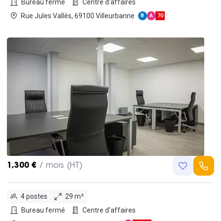
Bureau fermé
Centre d'affaires
Rue Jules Vallès, 69100 Villeurbanne
B
A
70
1,300 €
/ mois (HT)
4 postes
29 m²
Bureau fermé
Centre d'affaires