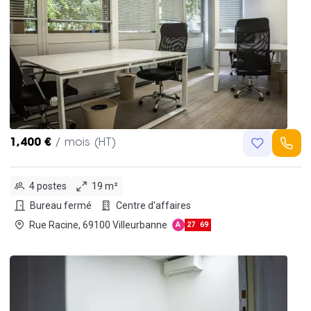
1,400 €
/ mois (HT)
4 postes
19 m²
Bureau fermé
Centre d'affaires
Rue Racine, 69100 Villeurbanne
A
27
69