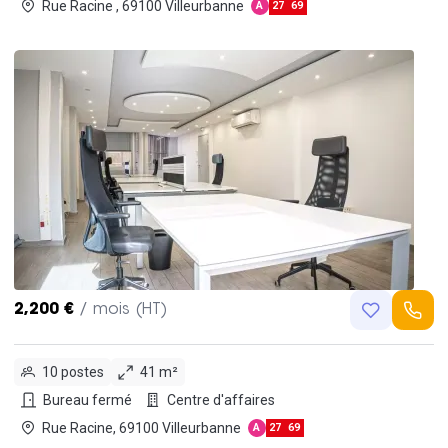
Rue Racine , 69100 Villeurbanne
A
27
69
2,200 €
/ mois (HT)
10 postes
41 m²
Bureau fermé
Centre d'affaires
Rue Racine, 69100 Villeurbanne
A
27
69