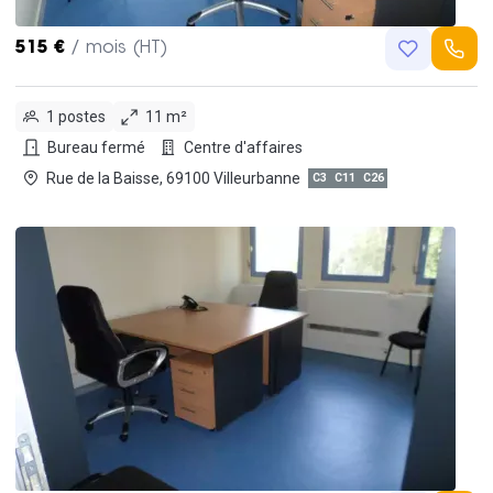
515 €
/ mois (HT)
1 postes
11 m²
Bureau fermé
Centre d'affaires
Rue de la Baisse, 69100 Villeurbanne
C3
C11
C26