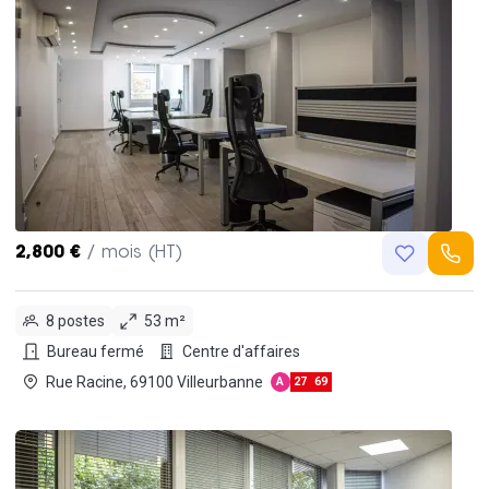
2,800 €
/ mois (HT)
8 postes
53 m²
Bureau fermé
Centre d'affaires
Rue Racine, 69100 Villeurbanne
A
27
69