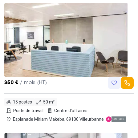
350 €
/ mois (HT)
15 postes
50 m²
Poste de travail
Centre d'affaires
Esplanade Miriam Makeba, 69100 Villeurbanne
A
C8
C15