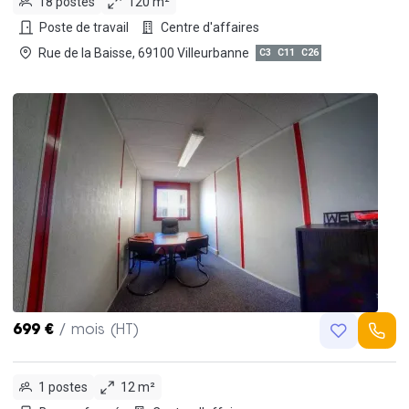
18 postes
120 m²
Poste de travail
Centre d'affaires
Rue de la Baisse, 69100 Villeurbanne
C3
C11
C26
699 €
/ mois (HT)
1 postes
12 m²