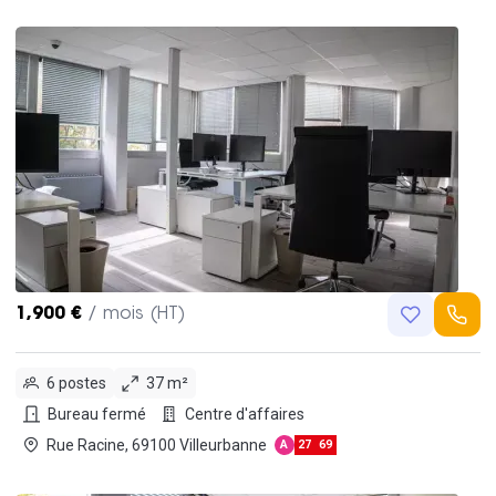
1,900 €
/ mois (HT)
6 postes
37 m²
Bureau fermé
Centre d'affaires
Rue Racine, 69100 Villeurbanne
A
27
69