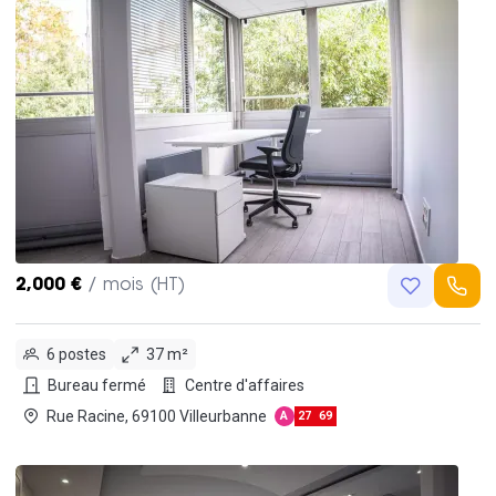
2,000 €
/ mois (HT)
6 postes
37 m²
Bureau fermé
Centre d'affaires
Rue Racine, 69100 Villeurbanne
A
27
69