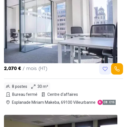
2,070 €
/ mois (HT)
8 postes
30 m²
Bureau fermé
Centre d'affaires
Esplanade Miriam Makeba, 69100 Villeurbanne
A
C8
C15