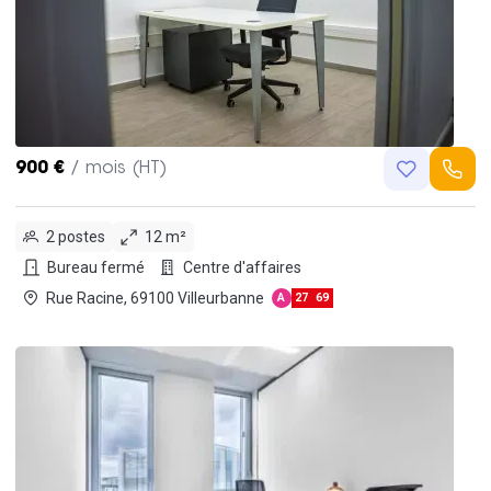
900 €
/ mois (HT)
2 postes
12 m²
Bureau fermé
Centre d'affaires
Rue Racine, 69100 Villeurbanne
A
27
69