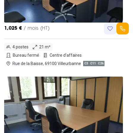
1,025 €
/ mois (HT)
4 postes
21 m²
Bureau fermé
Centre d'affaires
Rue de la Baisse, 69100 Villeurbanne
C3
C11
C26