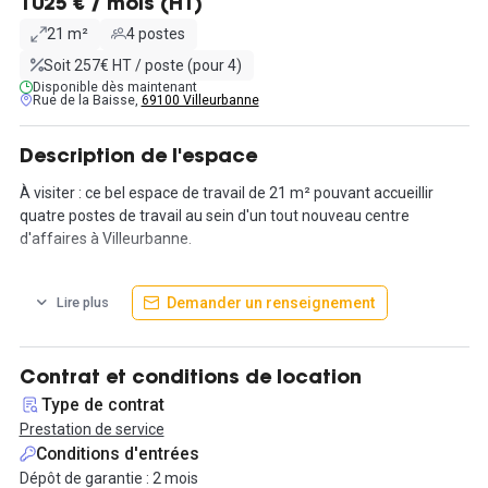
1025 € / mois (HT)
21 m²
4 postes
Soit 257€ HT / poste (pour 4)
Disponible dès maintenant
Rue de la Baisse,
69100 Villeurbanne
Description de l'espace
À visiter : ce bel espace de travail de 21 m² pouvant accueillir
quatre postes de travail au sein d'un tout nouveau centre
d'affaires à Villeurbanne.
Le plateau a été entièrement remis à neuf et équipé avec du
Demander un renseignement
Lire plus
mobilier moderne et de qualité.
Le loyer comprend :
- la mise à disposition du local,
Contrat et conditions de location
- le mobilier,
Type de contrat
- l'accès internet par wifi,
Prestation de service
- la domiciliation.
Conditions d'entrées
Dépôt de garantie : 2 mois