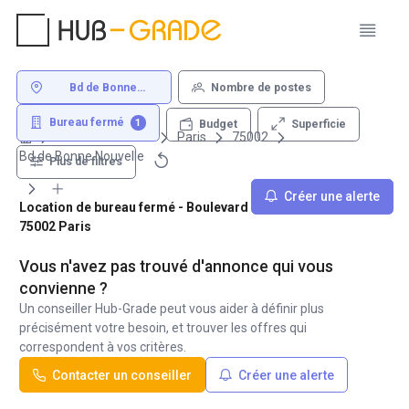
Bd de Bonne
Nombre de postes
Nouvelle 75002
Paris
Bureau fermé
1
Superficie
Budget
Louer un bureau
Paris
75002
Bd de Bonne Nouvelle
Plus de filtres
Créer une alerte
Location de bureau fermé - Boulevard de Bonne Nouvelle
75002 Paris
Vous n'avez pas trouvé d'annonce qui vous
convienne ?
Un conseiller Hub-Grade peut vous aider à définir plus
précisément votre besoin, et trouver les offres qui
correspondent à vos critères.
Contacter un conseiller
Créer une alerte