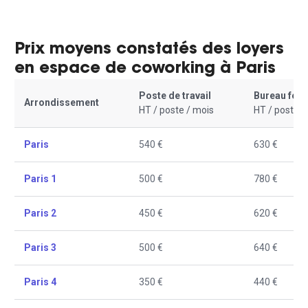
Prix moyens constatés des loyers
en espace de coworking à Paris
Poste de travail
Bureau fer
Arrondissement
HT / poste / mois
HT / poste /
Paris
540 €
630 €
Paris 1
500 €
780 €
Paris 2
450 €
620 €
Paris 3
500 €
640 €
Paris 4
350 €
440 €