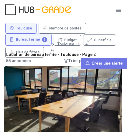
Toulouse
Nombre de postes
Bureau fermé
1
Superficie
Budget
Louer un bureau
Toulouse
Plus de filtres
Location de bureau fermé - Toulouse - Page 2
55 annonces
Trier par : Recommandations
Créer une alerte