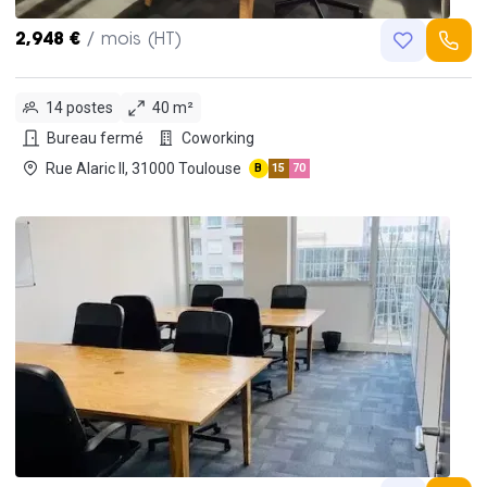
2,948 €
/ mois (HT)
14 postes
40 m²
Bureau fermé
Coworking
Rue Alaric II, 31000 Toulouse
B
15
70