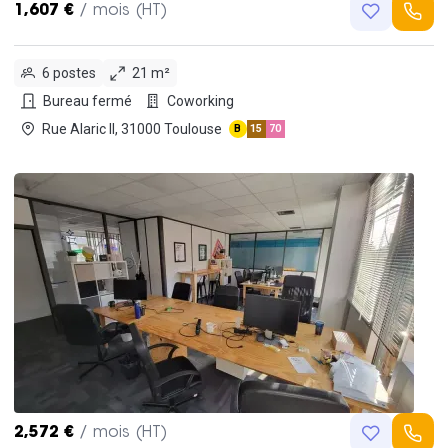
1,607 €
/ mois (HT)
6 postes
21 m²
Bureau fermé
Coworking
Rue Alaric II, 31000 Toulouse
B
15
70
2,572 €
/ mois (HT)