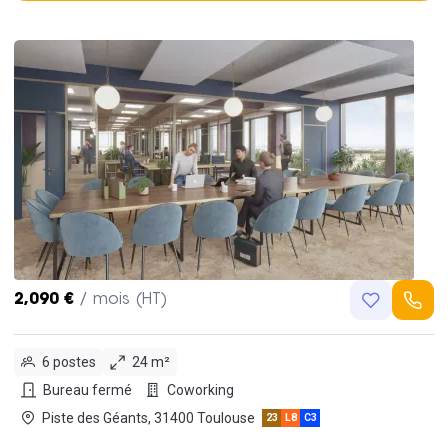
2,090 €
/ mois (HT)
6 postes
24 m²
Bureau fermé
Coworking
Piste des Géants, 31400 Toulouse
23
L8
C3