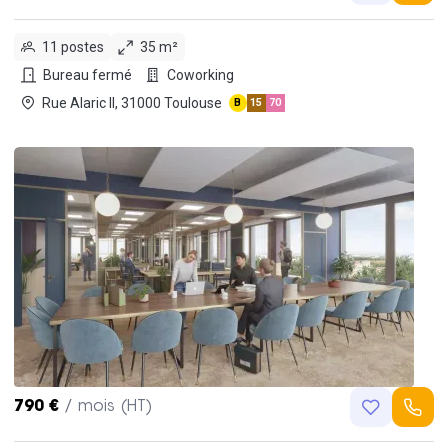
11 postes
35 m²
Bureau fermé
Coworking
Rue Alaric II, 31000 Toulouse
B
15
70
790 €
/ mois (HT)