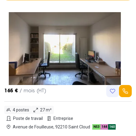
165 €
/ mois (HT)
4 postes
27 m²
Poste de travail
Entreprise
Avenue de Fouilleuse, 92210 Saint Cloud
N53
144
160