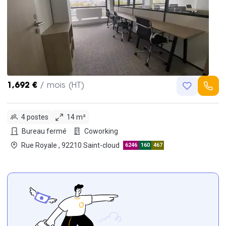
1,692 €
/ mois (HT)
4 postes
14 m²
Bureau fermé
Coworking
Rue Royale , 92210 Saint-cloud
6246
160
467