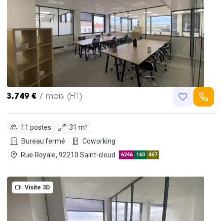
3,749 €
/ mois (HT)
11 postes
31 m²
Bureau fermé
Coworking
Rue Royale, 92210 Saint-cloud
6246
160
467
Visite 3D