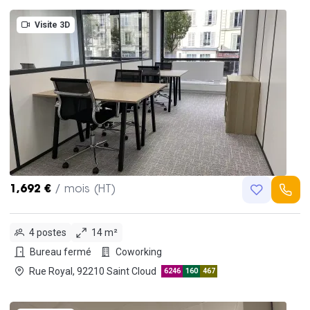
Visite 3D
1,692 €
/ mois (HT)
4 postes
14 m²
Bureau fermé
Coworking
Rue Royal, 92210 Saint Cloud
6246
160
467