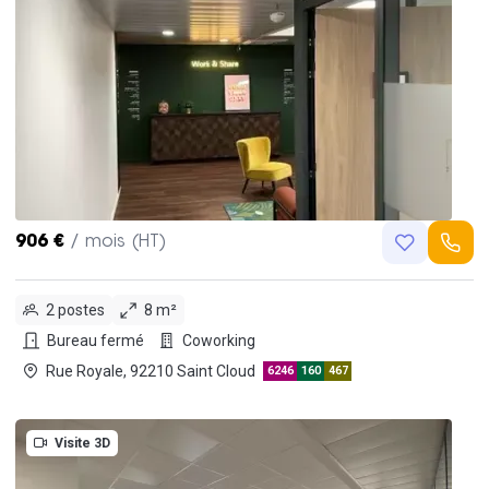
906 €
/ mois (HT)
2 postes
8 m²
Bureau fermé
Coworking
Rue Royale, 92210 Saint Cloud
6246
160
467
Visite 3D