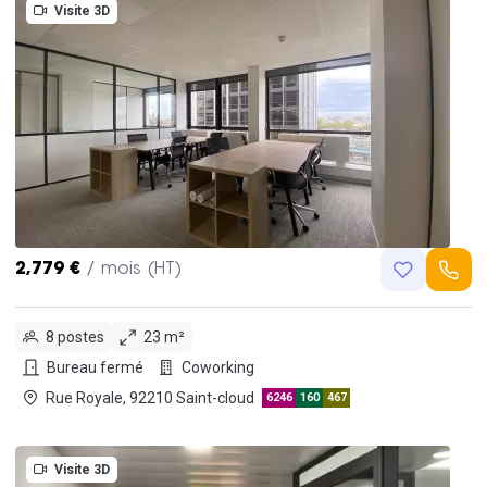
Visite 3D
2,779 €
/ mois (HT)
8 postes
23 m²
Bureau fermé
Coworking
Rue Royale, 92210 Saint-cloud
6246
160
467
Visite 3D