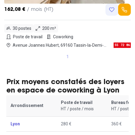
162,08 €
/ mois (HT)
30 postes
200 m²
Poste de travail
Coworking
Avenue Joannes Hubert, 69160 Tassin-la-Demi-
55
72
86
Lune
1
Prix moyens constatés des loyers
en espace de coworking à Lyon
Poste de travail
Bureau fer
Arrondissement
HT / poste / mois
HT / poste /
Lyon
280 €
360 €