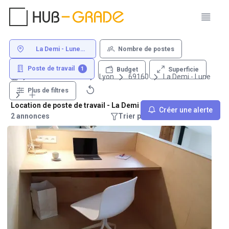
La Demi - Lune
Nombre de postes
69160 Lyon
Poste de travail
1
Superficie
Budget
Louer un bureau
Lyon
69160
La Demi - Lune
Plus de filtres
Location de poste de travail - La Demi - Lune 69160 Lyon
Créer une alerte
2 annonces
Trier par : Recommandations