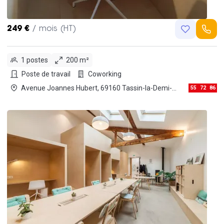
249 €
/ mois (HT)
1 postes
200 m²
Poste de travail
Coworking
Avenue Joannes Hubert, 69160 Tassin-la-Demi-
55
72
86
Lune