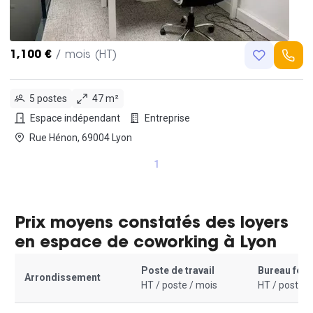
1,100 €
/ mois (HT)
5 postes
47 m²
Espace indépendant
Entreprise
Rue Hénon, 69004 Lyon
1
Prix moyens constatés des loyers
en espace de coworking à Lyon
Poste de travail
Bureau fer
Arrondissement
HT / poste / mois
HT / poste /