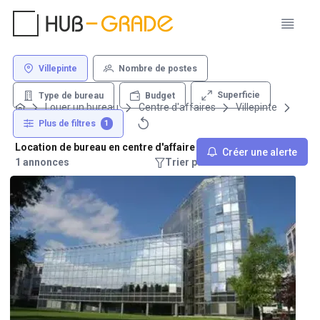
Villepinte
Nombre de postes
Superficie
Type de bureau
Budget
Louer un bureau
Centre d'affaires
Villepinte
Plus de filtres
1
Location de bureau en centre d'affaire - Villepinte
Créer une alerte
1 annonces
Trier par : Recommandations