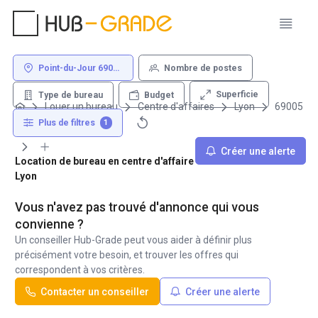
Point-du-Jour 69005
Nombre de postes
Lyon
Superficie
Type de bureau
Budget
Louer un bureau
Centre d'affaires
Lyon
69005
Point-du-Jour
Plus de filtres
1
Créer une alerte
Location de bureau en centre d'affaire - Point-du-Jour 69005
Lyon
Vous n'avez pas trouvé d'annonce qui vous
convienne ?
Un conseiller Hub-Grade peut vous aider à définir plus
précisément votre besoin, et trouver les offres qui
correspondent à vos critères.
Contacter un conseiller
Créer une alerte