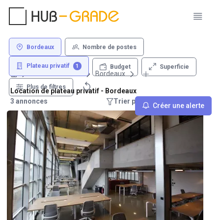
Bordeaux
Nombre de postes
Plateau privatif
1
Superficie
Budget
Louer un bureau
Bordeaux
Plus de filtres
Location de plateau privatif - Bordeaux
3 annonces
Trier par : Recommandations
Créer une alerte