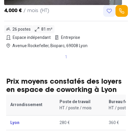
4,000 €
/ mois (HT)
26 postes
81 m²
Espace indépendant
Entreprise
Avenue Rockefeller, Bioparc, 69008 Lyon
1
Prix moyens constatés des loyers
en espace de coworking à Lyon
Poste de travail
Bureau fer
Arrondissement
HT / poste / mois
HT / poste /
Lyon
280 €
360 €