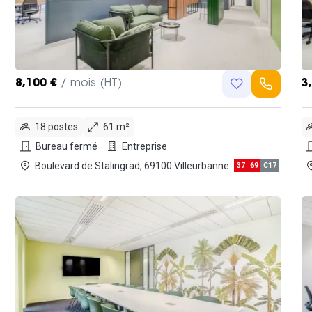
8,100 €
/ mois (HT)
3
18 postes
61 m²
Bureau fermé
Entreprise
Boulevard de Stalingrad, 69100 Villeurbanne
37
69
C17