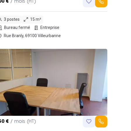
00 €
/ mois (HT)
3 postes
15 m²
Bureau fermé
Entreprise
Rue Branly, 69100 Villeurbanne
50 €
/ mois (HT)