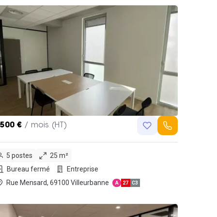
,500 €
/ mois (HT)
5 postes
25 m²
Bureau fermé
Entreprise
Rue Mensard, 69100 Villeurbanne
A
27
C3