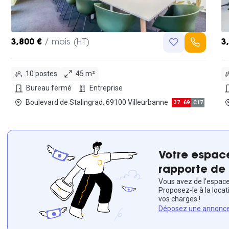
3,800 €
/ mois (HT)
3
10 postes
45 m²
Bureau fermé
Entreprise
Boulevard de Stalingrad, 69100 Villeurbanne
37
69
C17
Votre espace
rapporte de 
Vous avez de l'espace 
Proposez-le à la locat
vos charges !
Déposez une annonc