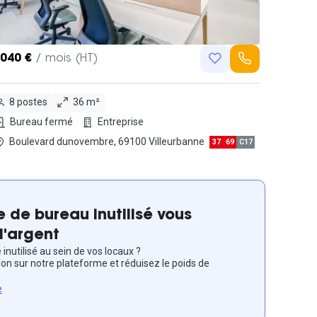
,040 €
/ mois (HT)
8 postes
36 m²
Bureau fermé
Entreprise
Boulevard dunovembre, 69100 Villeurbanne
37
69
C17
 de bureau inutilisé vous
l'argent
inutilisé au sein de vos locaux ?
ion sur notre plateforme et réduisez le poids de
e