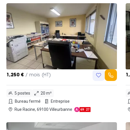
1,250 €
/ mois (HT)
1
5 postes
20 m²
Bureau fermé
Entreprise
Rue Racine, 69100 Villeurbanne
A
69
27