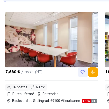
7,680 €
/ mois (HT)
1
16 postes
63 m²
Bureau fermé
Entreprise
Boulevard de Stalingrad, 69100 Villeurbanne
37
69
C17