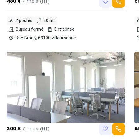
480 €
/ mois (HT)
6
2 postes
10 m²
Bureau fermé
Entreprise
Rue Branly, 69100 Villeurbanne
300 €
/ mois (HT)
8