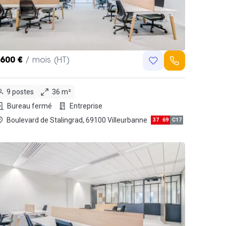
,600 €
/ mois (HT)
9 postes
36 m²
Bureau fermé
Entreprise
Boulevard de Stalingrad, 69100 Villeurbanne
37
69
C17