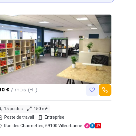
80 €
/ mois (HT)
15 postes
150 m²
Poste de travail
Entreprise
Rue des Charmettes, 69100 Villeurbanne
A
B
27