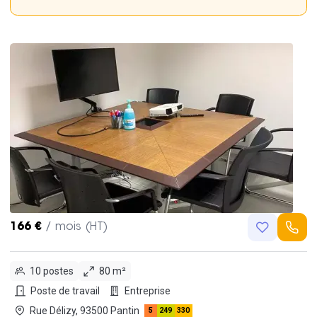
166 €
/ mois (HT)
10 postes
80 m²
Poste de travail
Entreprise
Rue Délizy, 93500 Pantin
5
249
330