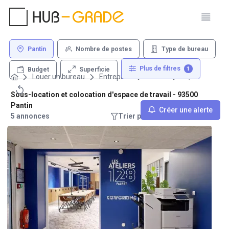
Pantin
Nombre de postes
Type de bureau
Plus de filtres
1
Superficie
Budget
Louer un bureau
Entreprise
Pantin
Sous-location et colocation d'espace de travail - 93500
Pantin
Créer une alerte
5 annonces
Trier par : Recommandations