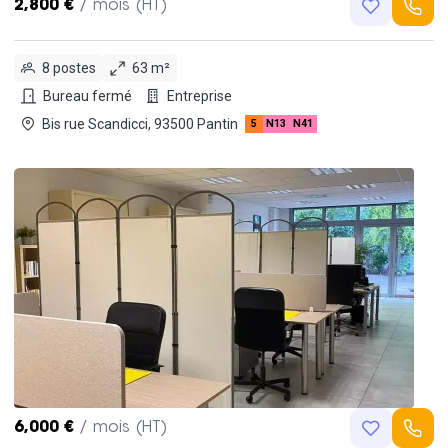
2,800 €
/ mois (HT)
8 postes
63 m²
Bureau fermé
Entreprise
Bis rue Scandicci, 93500 Pantin
5
N13
N41
6,000 €
/ mois (HT)