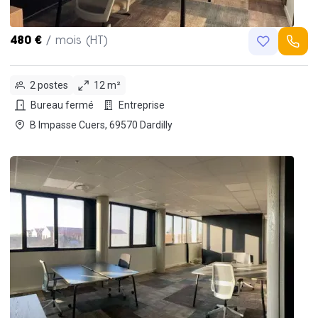
480 €
/ mois (HT)
2 postes
12 m²
Bureau fermé
Entreprise
B Impasse Cuers, 69570 Dardilly