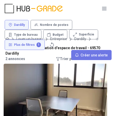
Dardilly
Nombre de postes
Superficie
Type de bureau
Budget
Louer un bureau
Entreprise
Dardilly
Plus de filtres
1
Sous-location et colocation d'espace de travail - 69570
Dardilly
Créer une alerte
2 annonces
Trier par : Recommandations