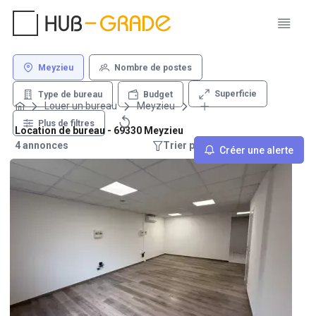
Meyzieu
Nombre de postes
Superficie
Type de bureau
Budget
Louer un bureau
Meyzieu
Plus de filtres
Location de bureau - 69330 Meyzieu
4 annonces
Trier par : Recommandations
Créer une alerte